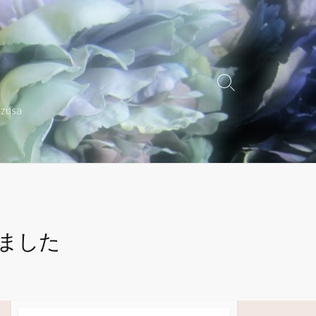
検
索
azusa
切
り
替
え
ました