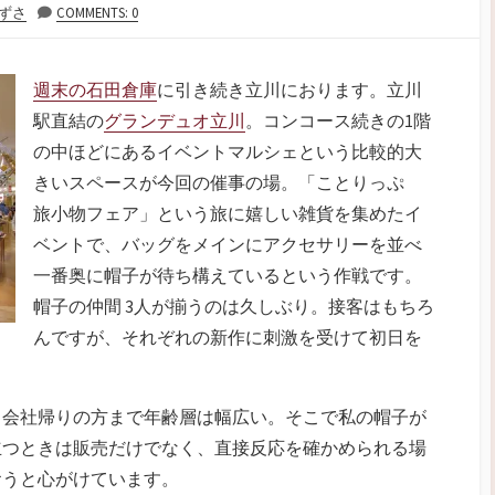
ずさ
COMMENTS: 0
週末の石田倉庫
に引き続き立川におります。立川
駅直結の
グランデュオ立川
。コンコース続きの1階
の中ほどにあるイベントマルシェという比較的大
きいスペースが今回の催事の場。「ことりっぷ
旅小物フェア」という旅に嬉しい雑貨を集めたイ
ベントで、バッグをメインにアクセサリーを並べ
一番奥に帽子が待ち構えているという作戦です。
帽子の仲間 3人が揃うのは久しぶり。接客はもちろ
んですが、それぞれの新作に刺激を受けて初日を
、会社帰りの方まで年齢層は幅広い。そこで私の帽子が
立つときは販売だけでなく、直接反応を確かめられる場
おうと心がけています。