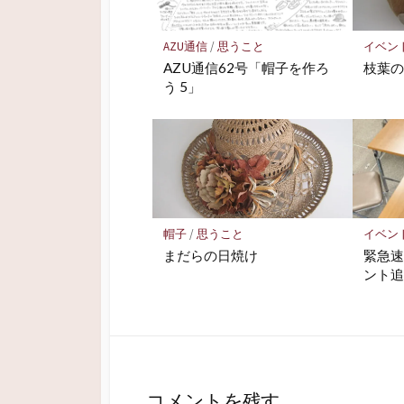
ま
す
)
AZU通信
/
思うこと
イベン
AZU通信62号「帽子を作ろ
枝葉
う 5」
帽子
/
思うこと
イベン
まだらの日焼け
緊急速
ント追
コメントを残す