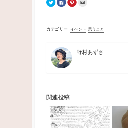
ク
F
ク
ク
リ
a
リ
リ
ッ
c
ッ
ッ
ク
e
ク
ク
し
b
し
し
て
o
て
て
T
o
P
友
w
k
i
達
i
で
n
へ
カテゴリー:
イベント
思うこと
t
共
t
メ
t
有
e
ー
e
す
r
ル
r
る
e
で
で
に
s
送
共
は
t
信
野村あずさ
有
ク
で
(
(
リ
共
新
新
ッ
有
し
し
ク
(
い
い
し
新
ウ
ウ
て
し
ィ
ィ
く
い
ン
ン
だ
ウ
ド
ド
さ
ィ
ウ
ウ
い
ン
で
で
(
ド
開
開
新
ウ
き
き
し
で
ま
関連投稿
ま
い
開
す
す
ウ
き
)
)
ィ
ま
ン
す
ド
)
ウ
で
開
き