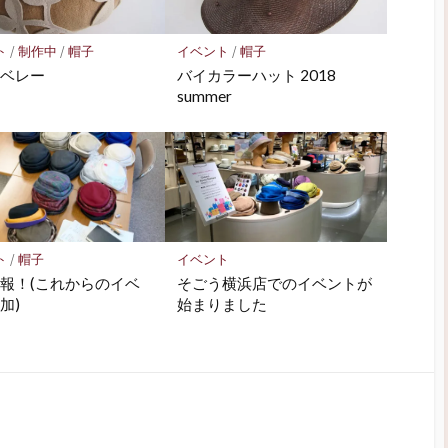
ト
/
制作中
/
帽子
イベント
/
帽子
のベレー
バイカラーハット 2018
summer
ト
/
帽子
イベント
報！(これからのイベ
そごう横浜店でのイベントが
加)
始まりました