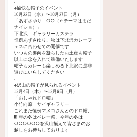
.
↓愉快な帽子のイベント
10月22日（水）
〜10月27日（月）
「あずさゆり ○
○（←テーマはまだ
ナイショ）」
下北沢 ギャラリーカステラ
恒例あずさゆり、秋は下北沢カレーフ
ェスに合わせての開催です
いつもの趣向を凝らしたお土産も帽子
以上に念を入れて準備いたします
帽子もカレーも楽しめる下北沢に是非
遊びにいらしてください
.
↓沢山の帽子が見られるイベント
12月4日（木）〜12月8日（月）
「おしゃれドロ帽」
小竹向原 サイギャラリー
これまた恒例マメコさんとのドロ帽、
昨年の冬はベレー祭、今年の冬は
○○○○○○を沢山揃えて皆さまのお
越しをお待ちしております