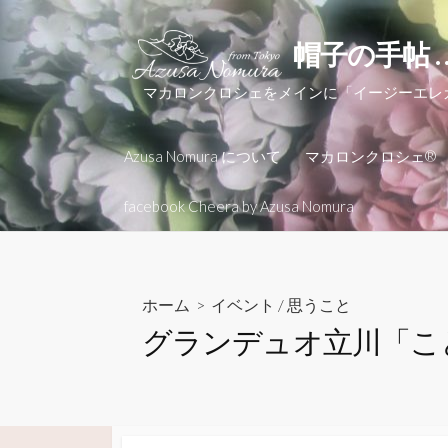
コ
ン
帽子の手帖 
テ
ン
マカロンクロシェをメインに「イージーエ
ツ
へ
Azusa Nomura について
マカロンクロシェ®
ス
キ
facebook Cheera by Azusa Nomura
ッ
プ
ホーム
>
イベント
/
思うこと
グランデュオ立川「こ