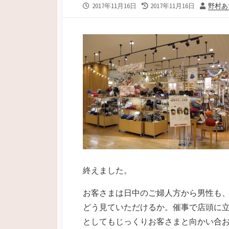
公
最
投
2017年11月16日
2017年11月16日
野村あ
開
終
稿
日
更
者
新
日
終えました。
お客さまは日中のご婦人方から男性も
どう見ていただけるか。催事で店頭に
としてもじっくりお客さまと向かい合