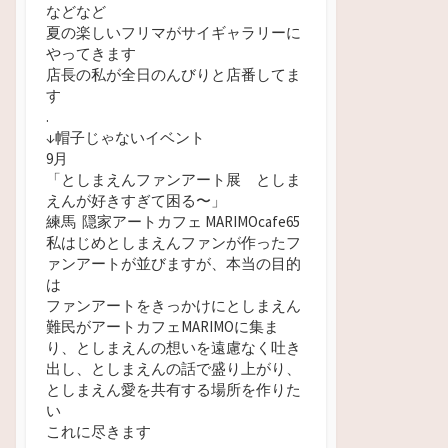
などなど
夏の楽しいフリマがサイギャラリーに
やってきます
店長の私が全日のんびりと店番してま
す
.
↓帽子じゃないイベント
9月
「としまえんファンアート展 としま
えんが好きすぎて困る
〜」
練馬 隠家アートカフェ MARIMOcafe65
私はじめとしまえんファンが作ったフ
ァンアートが並びますが、本当の目的
は
ファンアートをきっかけにとしまえん
難民がアートカフェMARIMOに集ま
り、としまえんの想いを遠慮なく吐き
出し、としまえんの話で盛り上がり、
としまえん愛を共有する場所を作りた
い
これに尽きます