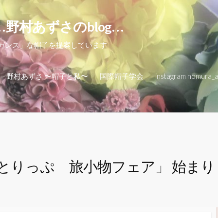
…野村あずさのblog…
レガンス」な帽子を提案しています
野村あずさ 〜帽子と私〜
国際帽子学会
instagram nomura_
とりっぷ 旅小物フェア」 始まり