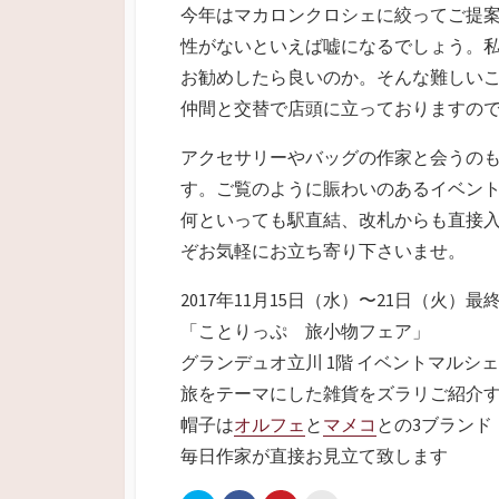
今年はマカロンクロシェに絞ってご提
性がないといえば嘘になるでしょう。
お勧めしたら良いのか。そんな難しい
仲間と交替で店頭に立っておりますの
アクセサリーやバッグの作家と会うの
す。ご覧のように賑わいのあるイベン
何といっても駅直結、改札からも直接
ぞお気軽にお立ち寄り下さいませ。
2017年11月15日（水）〜21日（火）最
「ことりっぷ 旅小物フェア」
グランデュオ立川 1階 イベントマルシェ
旅をテーマにした雑貨をズラリご紹介
帽子は
オルフェ
と
マメコ
との3ブランド
毎日作家が直接お見立て致します