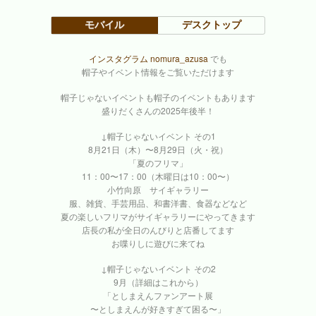
モバイル
デスクトップ
インスタグラム nomura_azusa
でも
帽子やイベント情報をご覧いただけます
帽子じゃないイベントも帽子のイベントもあります
盛りだくさんの2025年後半！
↓帽子じゃないイベント その1
8月21日（木）〜8月29日（火・祝）
「夏のフリマ」
11：00〜17：00（木曜日は10：00〜）
小竹向原 サイギャラリー
服、雑貨、手芸用品、和書洋書、食器などなど
夏の楽しいフリマがサイギャラリーにやってきます
店長の私が全日のんびりと店番してます
お喋りしに遊びに来てね
↓帽子じゃないイベント その2
9月（詳細はこれから）
「としまえんファンアート展
〜としまえんが好きすぎて困る〜」