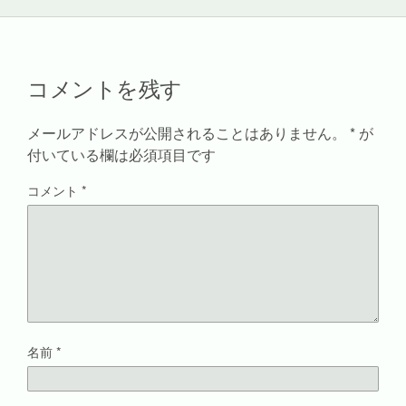
新
ッ
有
し
し
ク
(
い
い
し
新
ウ
ウ
て
し
ィ
ィ
く
い
ン
ン
だ
ウ
ド
ド
さ
ィ
ウ
コメントを残す
ウ
い
ン
で
で
(
ド
開
開
新
ウ
き
き
し
で
ま
ま
い
開
す
メールアドレスが公開されることはありません。
*
が
す
ウ
き
)
)
ィ
ま
付いている欄は必須項目です
ン
す
ド
)
ウ
コメント
*
で
開
き
ま
す
)
名前
*