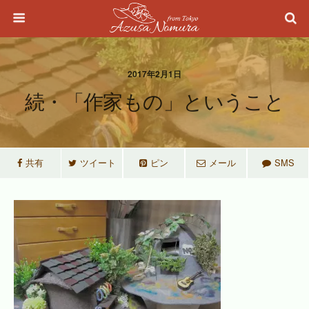
2017年2月1日
続・「作家もの」ということ
共有
ツイート
ピン
メール
SMS