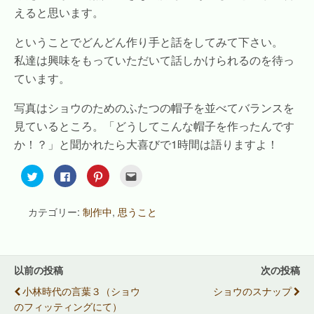
えると思います。
ということでどんどん作り手と話をしてみて下さい。
私達は興味をもっていただいて話しかけられるのを待っ
ています。
写真はショウのためのふたつの帽子を並べてバランスを
見ているところ。「どうしてこんな帽子を作ったんです
か！？」と聞かれたら大喜びで1時間は語りますよ！
ク
F
ク
ク
リ
a
リ
リ
ッ
c
ッ
ッ
ク
e
ク
ク
し
b
し
し
カテゴリー:
制作中
,
思うこと
て
o
て
て
T
o
P
友
w
k
i
達
i
で
n
へ
t
共
t
メ
t
有
e
ー
e
す
r
ル
以前の投稿
次の投稿
r
る
e
で
で
に
s
送
小林時代の言葉３（ショウ
ショウのスナップ
共
は
t
信
有
ク
で
(
のフィッティングにて）
(
リ
共
新