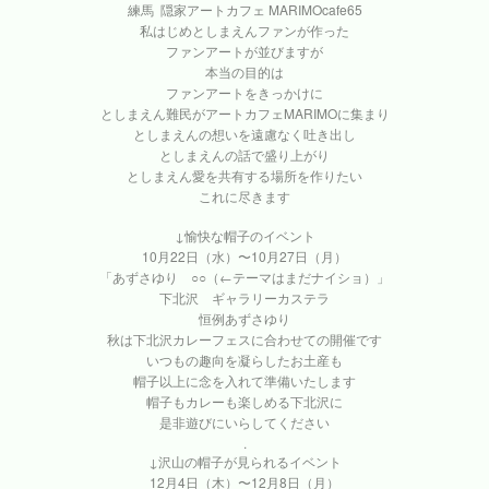
練馬 隠家アートカフェ MARIMOcafe65
私はじめとしまえんファンが作った
ファンアートが並びますが
本当の目的は
ファンアートをきっかけに
としまえん難民がアートカフェMARIMOに集まり
としまえんの想いを遠慮なく吐き出し
としまえんの話で盛り上がり
としまえん愛を共有する場所を作りたい
これに尽きます
↓愉快な帽子のイベント
10月22日（水）〜10月27日（月）
「あずさゆり ○○（←テーマはまだナイショ）」
下北沢 ギャラリーカステラ
恒例あずさゆり
秋は下北沢カレーフェスに合わせての開催です
いつもの趣向を凝らしたお土産も
帽子以上に念を入れて準備いたします
帽子もカレーも楽しめる下北沢に
是非遊びにいらしてください
.
↓沢山の帽子が見られるイベント
12月4日（木）〜12月8日（月）