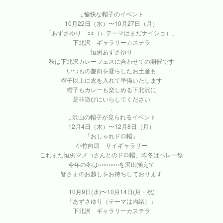
↓愉快な帽子のイベント
10月22日（水）〜10月27日（月）
「あずさゆり ○○（←テーマはまだナイショ）」
下北沢 ギャラリーカステラ
恒例あずさゆり
秋は下北沢カレーフェスに合わせての開催です
いつもの趣向を凝らしたお土産も
帽子以上に念を入れて準備いたします
帽子もカレーも楽しめる下北沢に
是非遊びにいらしてください
.
↓沢山の帽子が見られるイベント
12月4日（木）〜12月8日（月）
「おしゃれドロ帽」
小竹向原 サイギャラリー
これまた恒例マメコさんとのドロ帽、昨冬はベレー祭
今年の冬は○○○○○○を沢山揃えて
皆さまのお越しをお待ちしております
10月9日(水)〜10月14日(月・祝)
「あずさゆり（テーマは内緒）」
下北沢 ギャラリーカステラ