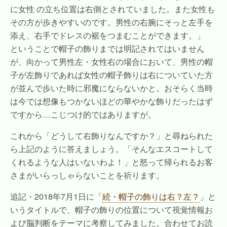
に女性 の立ち位置は右側とされていました。また女性も
その方が歩きやすいのです。男性の右腕にそっと左手を
添え、右手でドレスの裾をつまむことができます。」
ということで帽子の飾りまでは明記されてはいません
が、向かって男性左・女性右の場合において、男性の帽
子が左飾りであれば女性の帽子飾りは右についていた方
が並んで歩いた時に邪魔にならないかと。おそらく当時
は今では想像もつかないほどの華やかな飾りだったはず
ですから…こじつけ的ではありますが。
これから「どうして右飾りなんですか？」と尋ねられた
ら上記のように答えましょう。「そんなエスコートして
くれるような人はいないわよ！」と怒って帰られるお客
さまがいらっしゃらないことを祈ります。
追記・2018年7月1日に「
続・帽子の飾りは右？左？
」と
いうタイトルで、帽子の飾りの位置について視覚情報お
よび脳判断をテーマに考察してみました。合わせてお読