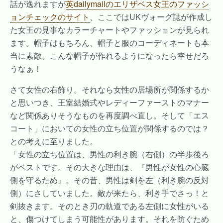
話が逸れますが
英dailymailのエリザベス女王のファッシ
ョンチェックのサイト
、ここではUKヴォーグ誌が作成し
た女王の見事なカラーチャートやファッションが見られ
ます。帽子はもちろん、帽子と服のコーディネートも本
当に素敵。こんな帽子が作れるようになったら幸せだろ
うなぁ！
さて女性の右飾り。それなら女性の居場所が関係するか
と思いつき、王
室結婚式やレディーファーストのマナー
など関係ありそうなものを再度調べ直し。そして
「エス
コート」においての女性の立ち位置が関係するのでは？
との考えに至りました。
「女性の立ち位置は、男性の利き腕（右側）の半歩後ろ
がベストです。その大きな理由は、『男性が女性の心臓
側を守るため』。
その昔、男性は剣を左（利き腕の反対
側）にさしていました。敵が来たら、利き手でさっ！と
剣抜きます。そのとき刃の軌道である左側に女性がいる
と、傷つけてしまう可能性があります。それを防ぐため