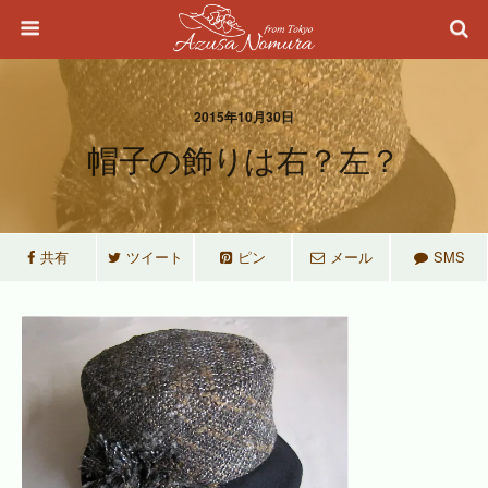
2015年10月30日
帽子の飾りは右？左？
共有
ツイート
ピン
メール
SMS