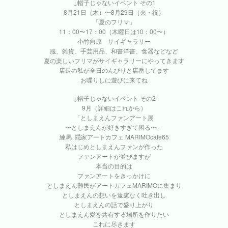
↓帽子じゃないイベント その1
8月21日（木）〜8月29日（火・祝）
「夏のフリマ」
11：00〜17：00（木曜日は10：00〜）
小竹向原 サイギャラリー
服、雑貨、手芸用品、和書洋書、食器などなど
夏の楽しいフリマがサイギャラリーにやってきます
店長の私が全日のんびりと店番してます
お喋りしに遊びに来てね
↓帽子じゃないイベント その2
9月（詳細はこれから）
「としまえんファンアート展
〜としまえんが好きすぎて困る〜」
練馬 隠家アートカフェ MARIMOcafe65
私はじめとしまえんファンが作った
ファンアートが並びますが
本当の目的は
ファンアートをきっかけに
としまえん難民がアートカフェMARIMOに集まり
としまえんの想いを遠慮なく吐き出し
としまえんの話で盛り上がり
としまえん愛を共有する場所を作りたい
これに尽きます