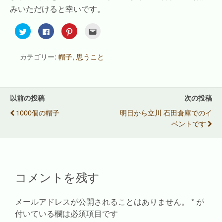
みいただけると幸いです。
ク
F
ク
ク
リ
a
リ
リ
ッ
c
ッ
ッ
ク
e
ク
ク
し
b
し
し
カテゴリー:
帽子
,
思うこと
て
o
て
て
T
o
P
友
w
k
i
達
i
で
n
へ
t
共
t
メ
t
有
e
ー
e
す
r
ル
以前の投稿
次の投稿
r
る
e
で
で
に
s
送
1000個の帽子
明日から立川 石田倉庫でのイ
共
は
t
信
有
ク
で
(
ベントです
(
リ
共
新
新
ッ
有
し
し
ク
(
い
い
し
新
ウ
ウ
て
し
ィ
ィ
く
い
ン
ン
だ
ウ
ド
ド
さ
ィ
ウ
コメントを残す
ウ
い
ン
で
で
(
ド
開
開
新
ウ
き
き
し
で
ま
ま
い
開
す
メールアドレスが公開されることはありません。
*
が
す
ウ
き
)
)
ィ
ま
付いている欄は必須項目です
ン
す
ド
)