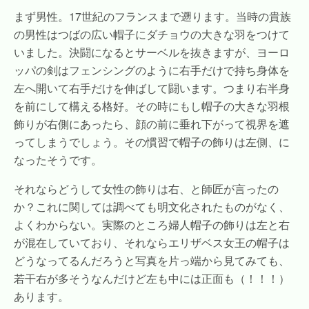
まず男性。17世紀のフランスまで遡ります。当時の
貴族
の男性はつばの広い帽子にダチョウの大きな羽をつけて
いました。決闘になるとサーベルを抜きますが、ヨーロ
ッパの剣はフェンシングのように右手だけで持ち身体を
左へ開いて右手だけを伸ばして闘います。つまり右半身
を前にして構える格好。その時にもし帽子の大きな羽根
飾りが右側にあったら、顔の前に垂れ下がって視界を遮
ってしまうでしょう。その慣習で帽子の飾りは左側、に
なったそうです。
それならどうして女性の飾りは右、と師匠が言ったの
か？これに関しては調べても明文化されたものがなく、
よくわからない。実際のところ婦人帽子の飾りは左と右
が混在していており、それならエリザベス女王の帽子は
どうなってるんだろうと写真を片っ端から見てみても、
若干右が多そうなんだけど左も中には正面も（！！！）
あります。