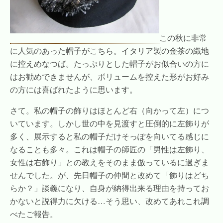
この秋に非常
に人気のあった帽子がこちら。イタリア製の金茶の織地
に控えめなつば。たっぷりとした帽子がお似合いの方に
はお勧めできませんが、ボリュームを控えた形がお好み
の方には喜ばれたように思います。
さて。私の帽子の飾りはほとんど右（向かって左）につ
いています。しかし世の中を見渡すと圧倒的に左飾りが
多く、展示すると私の帽子だけそっぽを向いてる感じに
なることも多々。これは帽子の師匠の「男性は左飾り、
女性は右飾り」との教えをそのまま倣っているに過ぎま
せんでした。が、先日帽子の仲間と改めて「飾りはどち
らか？」談義になり、自身が納得出来る理由を持ってお
かないと説得力に欠ける…そう思い、改めてあれこれ調
べたご報告。