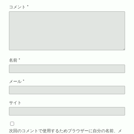
ウ
コメント
*
で
開
き
ま
す
)
名前
*
メール
*
サイト
次回のコメントで使用するためブラウザーに自分の名前、メ