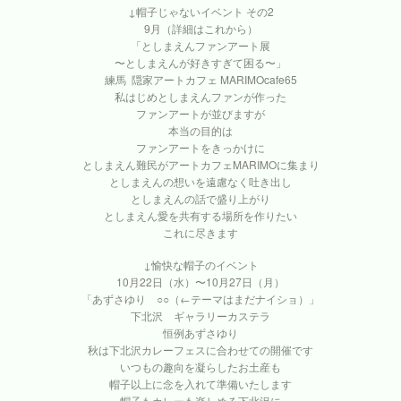
↓帽子じゃないイベント その2
9月（詳細はこれから）
「としまえんファンアート展
〜としまえんが好きすぎて困る〜」
練馬 隠家アートカフェ MARIMOcafe65
私はじめとしまえんファンが作った
ファンアートが並びますが
本当の目的は
ファンアートをきっかけに
としまえん難民がアートカフェMARIMOに集まり
としまえんの想いを遠慮なく吐き出し
としまえんの話で盛り上がり
としまえん愛を共有する場所を作りたい
これに尽きます
↓愉快な帽子のイベント
10月22日（水）〜10月27日（月）
「あずさゆり ○○（←テーマはまだナイショ）」
下北沢 ギャラリーカステラ
恒例あずさゆり
秋は下北沢カレーフェスに合わせての開催です
いつもの趣向を凝らしたお土産も
帽子以上に念を入れて準備いたします
帽子もカレーも楽しめる下北沢に