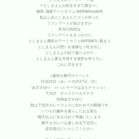
〜としまえんが好きすぎて困る〜」
練馬 隠家アートカフェ MARIMOcafe65
私はじめとしまえんファンが作った
ファンアートが並びますが
本当の目的は
ファンアートをきっかけに
としまえん難民がアートカフェMARIMOに集まり
としまえんの想いを遠慮なく吐き出し
としまえんの話で盛り上がり
としまえん愛を共有する場所を作りたい
これに尽きます
↓愉快な帽子のイベント
10月22日（水）〜10月27日（月）
「あずさゆり ○○（←テーマはまだナイショ）」
下北沢 ギャラリーカステラ
恒例あずさゆり
秋は下北沢カレーフェスに合わせての開催です
いつもの趣向を凝らしたお土産も
帽子以上に念を入れて準備いたします
帽子もカレーも楽しめる下北沢に
是非遊びにいらしてください
.