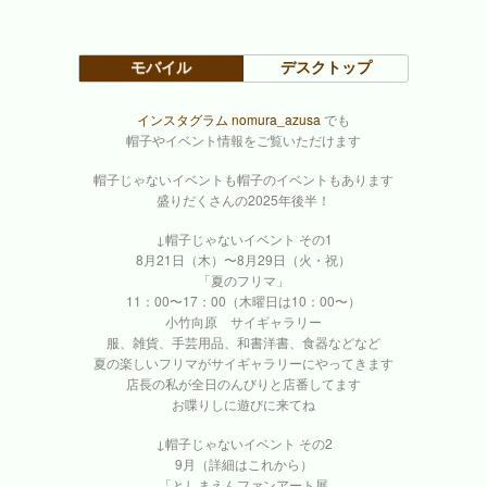
モバイル
デスクトップ
インスタグラム nomura_azusa
でも
帽子やイベント情報をご覧いただけます
帽子じゃないイベントも帽子のイベントもあります
盛りだくさんの2025年後半！
↓帽子じゃないイベント その1
8月21日（木）〜8月29日（火・祝）
「夏のフリマ」
11：00〜17：00（木曜日は10：00〜）
小竹向原 サイギャラリー
服、雑貨、手芸用品、和書洋書、食器などなど
夏の楽しいフリマがサイギャラリーにやってきます
店長の私が全日のんびりと店番してます
お喋りしに遊びに来てね
↓帽子じゃないイベント その2
9月（詳細はこれから）
「としまえんファンアート展