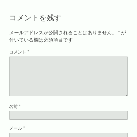
ィ
く
い
ン
ン
だ
ウ
ド
ド
さ
ィ
ウ
コメントを残す
ウ
い
ン
で
で
(
ド
開
開
新
ウ
き
き
し
で
ま
ま
い
開
す
メールアドレスが公開されることはありません。
*
が
す
ウ
き
)
)
ィ
ま
付いている欄は必須項目です
ン
す
ド
)
ウ
コメント
*
で
開
き
ま
す
)
名前
*
メール
*