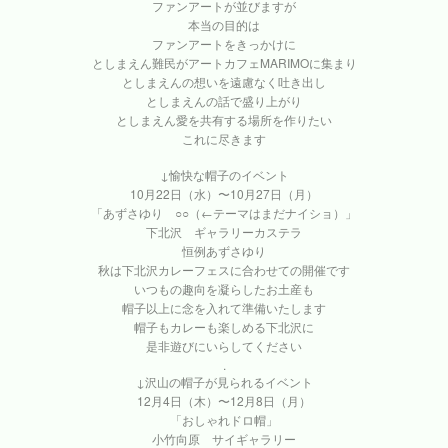
ファンアートが並びますが
本当の目的は
ファンアートをきっかけに
としまえん難民がアートカフェMARIMOに集まり
としまえんの想いを遠慮なく吐き出し
としまえんの話で盛り上がり
としまえん愛を共有する場所を作りたい
これに尽きます
↓愉快な帽子のイベント
10月22日（水）〜10月27日（月）
「あずさゆり ○○（←テーマはまだナイショ）」
下北沢 ギャラリーカステラ
恒例あずさゆり
秋は下北沢カレーフェスに合わせての開催です
いつもの趣向を凝らしたお土産も
帽子以上に念を入れて準備いたします
帽子もカレーも楽しめる下北沢に
是非遊びにいらしてください
.
↓沢山の帽子が見られるイベント
12月4日（木）〜12月8日（月）
「おしゃれドロ帽」
小竹向原 サイギャラリー