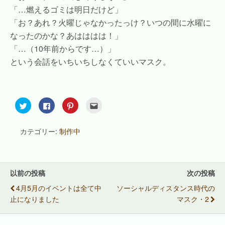
「…燃えるゴミは明日だけど」
「お？あれ？火曜じゃなかったっけ？いつの間に水曜に
なったのかな？あはははは！」
「…（10年前からです…）」
という会話をいちいちしなくていいマスク。
ク
F
ク
ク
リ
a
リ
リ
ッ
c
ッ
ッ
ク
e
ク
ク
し
b
し
し
カテゴリー:
制作中
て
o
て
て
T
o
P
友
w
k
i
達
i
で
n
へ
t
共
t
メ
t
有
e
ー
e
す
r
ル
以前の投稿
次の投稿
r
る
e
で
で
に
s
送
4月5月のイベントは全て中
ソーシャルディスタンス時代の
共
は
t
信
有
ク
で
(
止になりました
マスク・2
(
リ
共
新
新
ッ
有
し
し
ク
(
い
い
し
新
ウ
ウ
て
し
ィ