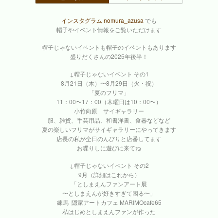
インスタグラム nomura_azusa
でも
帽子やイベント情報をご覧いただけます
帽子じゃないイベントも帽子のイベントもあります
盛りだくさんの2025年後半！
↓帽子じゃないイベント その1
8月21日（木）〜8月29日（火・祝）
「夏のフリマ」
11：00〜17：00（木曜日は10：00〜）
小竹向原 サイギャラリー
服、雑貨、手芸用品、和書洋書、食器などなど
夏の楽しいフリマがサイギャラリーにやってきます
店長の私が全日のんびりと店番してます
お喋りしに遊びに来てね
↓帽子じゃないイベント その2
9月（詳細はこれから）
「としまえんファンアート展
〜としまえんが好きすぎて困る〜」
練馬 隠家アートカフェ MARIMOcafe65
私はじめとしまえんファンが作った