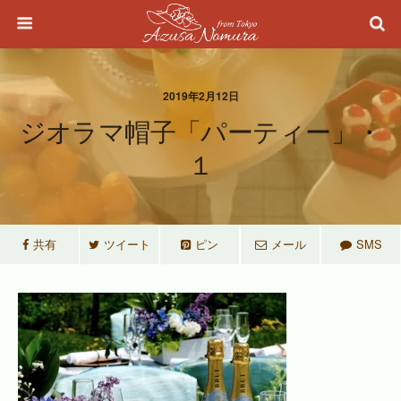
2019年2月12日
ジオラマ帽子「パーティー」・
１
共有
ツイート
ピン
メール
SMS