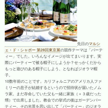
先日の
マルシ
ェ・ド・シャポー 第28回東京展
の競作テーマは「パーテ
ィー」でした。いろんなイメージが出てまいります。実
際にパーティーで被る帽子にしようか？せっかくだから
もっと遊びのある帽子にしよう、となればジオラマ帽
子。
10数年前のことです。カリフォルニアのアメリカ人ファ
ミリーの息子が結婚するというので招待状が届いたノム
ラ家。まだ存命していた父も一緒に家族（＋３歳だった
甥）で出席しました。教会での挙式の後はガーデンパー
ティー、その光景を思い出して「パーティー」のジオラ