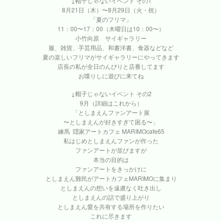
↓帽子じゃないイベント その1
8月21日（木）〜8月29日（火・祝）
「夏のフリマ」
11：00〜17：00（木曜日は10：00〜）
小竹向原 サイギャラリー
服、雑貨、手芸用品、和書洋書、食器などなど
夏の楽しいフリマがサイギャラリーにやってきます
店長の私が全日のんびりと店番してます
お喋りしに遊びに来てね
↓帽子じゃないイベント その2
9月（詳細はこれから）
「としまえんファンアート展
〜としまえんが好きすぎて困る〜」
練馬 隠家アートカフェ MARIMOcafe65
私はじめとしまえんファンが作った
ファンアートが並びますが
本当の目的は
ファンアートをきっかけに
としまえん難民がアートカフェMARIMOに集まり
としまえんの想いを遠慮なく吐き出し
としまえんの話で盛り上がり
としまえん愛を共有する場所を作りたい
これに尽きます