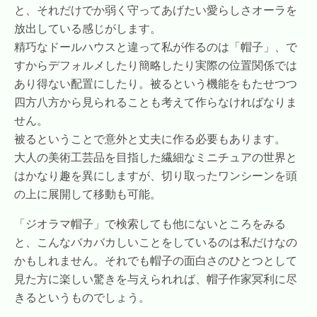
と、それだけでか弱く守ってあげたい愛らしさオーラを
放出している感じがします。
精巧なドールハウスと違って私が作るのは「帽子」、で
すからデフォルメしたり簡略したり実際の位置関係では
あり得ない配置にしたり。被るという機能をもたせつつ
四方八方から見られることも考えて作らなければなりま
せん。
被るということで意外と丈夫に作る必要もあります。
大人の美術工芸品を目指した繊細なミニチュアの世界と
はかなり趣を異にしますが、切り取ったワンシーンを頭
の上に展開して移動も可能。
「ジオラマ帽子」で検索しても他にないところをみる
と、こんなバカバカしいことをしているのは私だけなの
かもしれません。それでも帽子の面白さのひとつとして
見た方に楽しい驚きを与えられれば、帽子作家冥利に尽
きるというものでしょう。