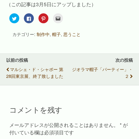
（この記事は3月5日にアップしました）
ク
F
ク
ク
リ
a
リ
リ
ッ
c
ッ
ッ
ク
e
ク
ク
し
b
し
し
カテゴリー:
制作中
,
帽子
,
思うこと
て
o
て
て
T
o
P
友
w
k
i
達
i
で
n
へ
t
共
t
メ
t
有
e
ー
e
す
r
ル
以前の投稿
次の投稿
r
る
e
で
で
に
s
送
マルシェ・ド・シャポー 第
ジオラマ帽子「パーティー」・
共
は
t
信
有
ク
で
(
28回東京展、終了致しました
２
(
リ
共
新
新
ッ
有
し
し
ク
(
い
い
し
新
ウ
ウ
て
し
ィ
ィ
く
い
ン
ン
だ
ウ
ド
ド
さ
ィ
ウ
コメントを残す
ウ
い
ン
で
で
(
ド
開
開
新
ウ
き
き
し
で
ま
ま
い
開
す
メールアドレスが公開されることはありません。
*
が
す
ウ
き
)
)
ィ
ま
付いている欄は必須項目です
ン
す
ド
)