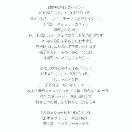
↓愉快な帽子のイベント
10月22日（水）〜10月27日（月）
「あずさゆり ○○（←テーマはまだナイショ）」
下北沢 ギャラリーカステラ
恒例あずさゆり
秋は下北沢カレーフェスに合わせての開催です
いつもの趣向を凝らしたお土産も
帽子以上に念を入れて準備いたします
帽子もカレーも楽しめる下北沢に
是非遊びにいらしてください
.
↓沢山の帽子が見られるイベント
12月4日（木）〜12月8日（月）
「おしゃれドロ帽」
小竹向原 サイギャラリー
これまた恒例マメコさんとのドロ帽、昨冬はベレー祭
今年の冬は○○○○○○を沢山揃えて
皆さまのお越しをお待ちしております
10月9日(水)〜10月14日(月・祝)
「あずさゆり（テーマは内緒）」
下北沢 ギャラリーカステラ