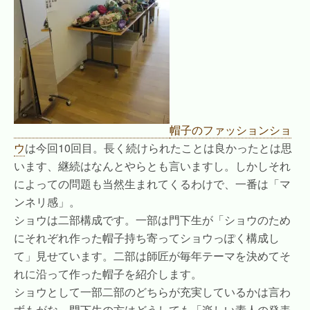
帽子のファッションショ
ウ
は今回10回目。長く続けられたことは良かったとは思
います、継続はなんとやらとも言いますし。しかしそれ
によっての問題も当然生まれてくるわけで、一番は「マ
ンネリ感」。
ショウは二部構成です。一部は門下生が「ショウのため
にそれぞれ作った帽子持ち寄ってショウっぽく構成し
て」見せています。二部は師匠が毎年テーマを決めてそ
れに沿って作った帽子を紹介します。
ショウとして一部二部のどちらが充実しているかは言わ
ずもがな。門下生の方はどうしても「楽しい素人の発表