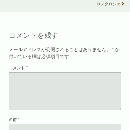
有
ク
で
(
ロンクロシェ
(
リ
共
新
新
ッ
有
し
し
ク
(
い
い
し
新
ウ
ウ
て
し
ィ
ィ
く
い
ン
ン
だ
ウ
ド
ド
さ
ィ
ウ
コメントを残す
ウ
い
ン
で
で
(
ド
開
開
新
ウ
き
き
し
で
ま
ま
い
開
す
メールアドレスが公開されることはありません。
*
が
す
ウ
き
)
)
ィ
ま
付いている欄は必須項目です
ン
す
ド
)
ウ
コメント
*
で
開
き
ま
す
)
名前
*