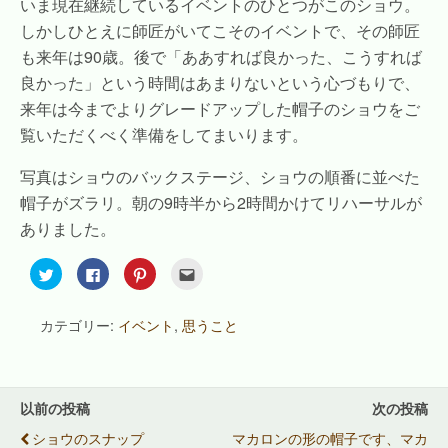
いま現在継続しているイベントのひとつがこのショウ。
しかしひとえに師匠がいてこそのイベントで、その師匠
も来年は90歳。後で「ああすれば良かった、こうすれば
良かった」という時間はあまりないという心づもりで、
来年は今までよりグレードアップした帽子のショウをご
覧いただくべく準備をしてまいります。
写真はショウのバックステージ、ショウの順番に並べた
帽子がズラリ。朝の9時半から2時間かけてリハーサルが
ありました。
ク
F
ク
ク
リ
a
リ
リ
ッ
c
ッ
ッ
ク
e
ク
ク
し
b
し
し
カテゴリー:
イベント
,
思うこと
て
o
て
て
T
o
P
友
w
k
i
達
i
で
n
へ
t
共
t
メ
t
有
e
ー
e
す
r
ル
以前の投稿
次の投稿
r
る
e
で
で
に
s
送
ショウのスナップ
マカロンの形の帽子です、マカ
共
は
t
信