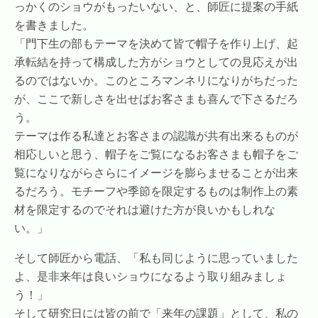
っかくのショウがもったいない、と、師匠に提案の手紙
を書きました。
「門下生の部もテーマを決めて皆で帽子を作り上げ、起
承転結を持って構成した方がショウとしての見応えが出
るのではないか。このところマンネリになりがちだった
が、ここで新しさを出せばお客さまも喜んで下さるだろ
う。
テーマは作る私達とお客さまの認識が共有出来るものが
相応しいと思う、帽子をご覧になるお客さまも帽子をご
覧になりながらさらにイメージを膨らませることが出来
るだろう。モチーフや季節を限定するものは制作上の素
材を限定するのでそれは避けた方が良いかもしれな
い。」
そして師匠から電話、「私も同じように思っていました
よ、是非来年は良いショウになるよう取り組みましょ
う！」
そして研究日には皆の前で「来年の課題」として、私の