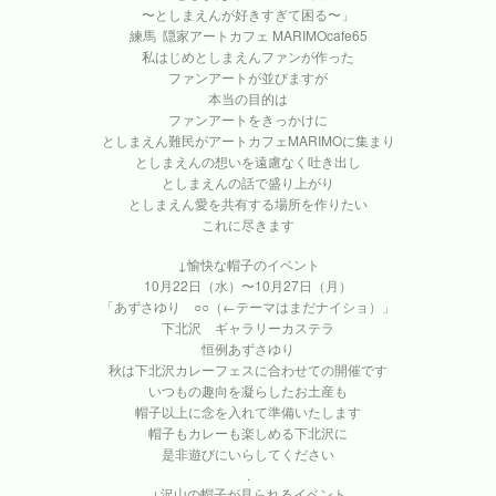
〜としまえんが好きすぎて困る〜」
練馬 隠家アートカフェ MARIMOcafe65
私はじめとしまえんファンが作った
ファンアートが並びますが
本当の目的は
ファンアートをきっかけに
としまえん難民がアートカフェMARIMOに集まり
としまえんの想いを遠慮なく吐き出し
としまえんの話で盛り上がり
としまえん愛を共有する場所を作りたい
これに尽きます
↓愉快な帽子のイベント
10月22日（水）〜10月27日（月）
「あずさゆり ○○（←テーマはまだナイショ）」
下北沢 ギャラリーカステラ
恒例あずさゆり
秋は下北沢カレーフェスに合わせての開催です
いつもの趣向を凝らしたお土産も
帽子以上に念を入れて準備いたします
帽子もカレーも楽しめる下北沢に
是非遊びにいらしてください
.
↓沢山の帽子が見られるイベント