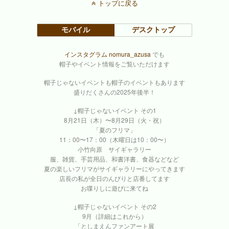
トップに戻る
モバイル
デスクトップ
インスタグラム nomura_azusa
でも
帽子やイベント情報をご覧いただけます
帽子じゃないイベントも帽子のイベントもあります
盛りだくさんの2025年後半！
↓帽子じゃないイベント その1
8月21日（木）〜8月29日（火・祝）
「夏のフリマ」
11：00〜17：00（木曜日は10：00〜）
小竹向原 サイギャラリー
服、雑貨、手芸用品、和書洋書、食器などなど
夏の楽しいフリマがサイギャラリーにやってきます
店長の私が全日のんびりと店番してます
お喋りしに遊びに来てね
↓帽子じゃないイベント その2
9月（詳細はこれから）
「としまえんファンアート展