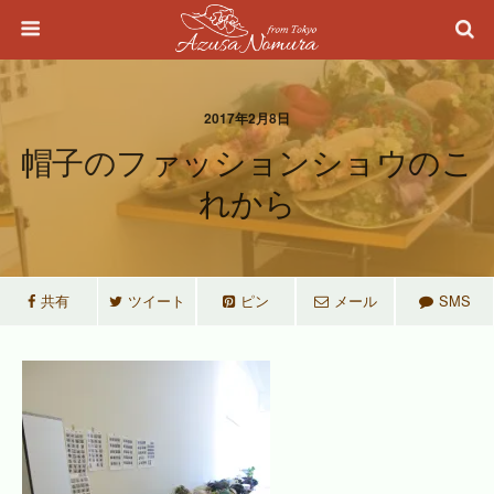
2017年2月8日
帽子のファッションショウのこ
れから
共有
ツイート
ピン
メール
SMS