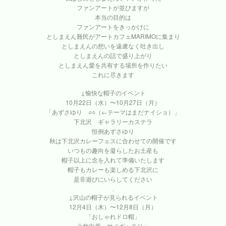
ファンアートが並びますが
本当の目的は
ファンアートをきっかけに
としまえん難民がアートカフェMARIMOに集まり
としまえんの想いを遠慮なく吐き出し
としまえんの話で盛り上がり
としまえん愛を共有する場所を作りたい
これに尽きます
↓愉快な帽子のイベント
10月22日（水）〜10月27日（月）
「あずさゆり ○○（←テーマはまだナイショ）」
下北沢 ギャラリーカステラ
恒例あずさゆり
秋は下北沢カレーフェスに合わせての開催です
いつもの趣向を凝らしたお土産も
帽子以上に念を入れて準備いたします
帽子もカレーも楽しめる下北沢に
是非遊びにいらしてください
.
↓沢山の帽子が見られるイベント
12月4日（木）〜12月8日（月）
「おしゃれドロ帽」
小竹向原 サイギャラリー