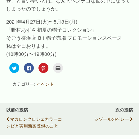
せ」と言い辛いとは、なんとヘンテコな世の中になって
しまったのでしょうか。
2021年4月27日(火)〜5月3日(月)
「野村あずさ 初夏の帽子コレクション」
そごう横浜店 Ｂ1 帽子売場 プロモーションスペース
私は全日おります。
(10時30分〜19時00分)
ク
F
ク
ク
リ
a
リ
リ
ッ
c
ッ
ッ
ク
e
ク
ク
し
b
し
し
カテゴリー:
イベント
て
o
て
て
T
o
P
友
w
k
i
達
i
で
n
へ
t
共
t
メ
t
有
e
ー
e
す
r
ル
以前の投稿
次の投稿
r
る
e
で
で
に
s
送
マカロンクロシェカラーコ
シゾールのベレー
共
は
t
信
有
ク
で
(
ンビと実用新案登録のこと
(
リ
共
新
新
ッ
有
し
し
ク
(
い
い
し
新
ウ