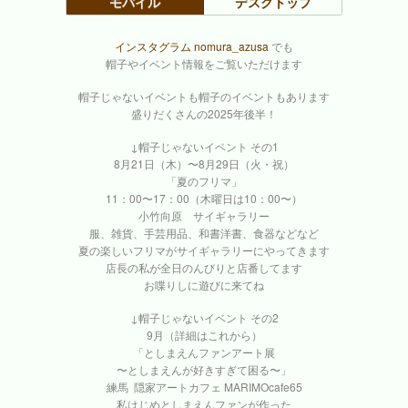
モバイル
デスクトップ
インスタグラム nomura_azusa
でも
帽子やイベント情報をご覧いただけます
帽子じゃないイベントも帽子のイベントもあります
盛りだくさんの2025年後半！
↓帽子じゃないイベント その1
8月21日（木）〜8月29日（火・祝）
「夏のフリマ」
11：00〜17：00（木曜日は10：00〜）
小竹向原 サイギャラリー
服、雑貨、手芸用品、和書洋書、食器などなど
夏の楽しいフリマがサイギャラリーにやってきます
店長の私が全日のんびりと店番してます
お喋りしに遊びに来てね
↓帽子じゃないイベント その2
9月（詳細はこれから）
「としまえんファンアート展
〜としまえんが好きすぎて困る〜」
練馬 隠家アートカフェ MARIMOcafe65
私はじめとしまえんファンが作った