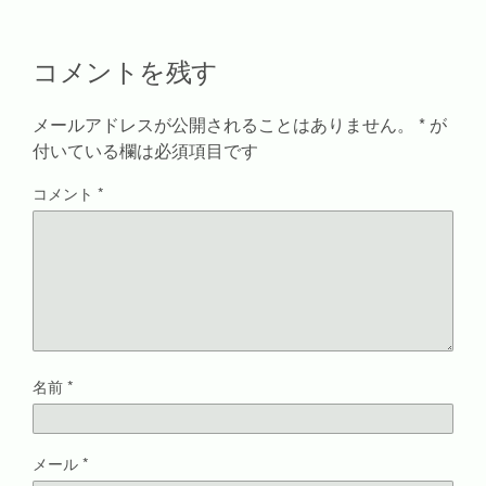
ウ
て
し
ィ
ィ
く
い
ン
ン
だ
ウ
ド
ド
さ
ィ
ウ
コメントを残す
ウ
い
ン
で
で
(
ド
開
開
新
ウ
き
き
し
で
ま
ま
い
開
す
メールアドレスが公開されることはありません。
*
が
す
ウ
き
)
)
ィ
ま
付いている欄は必須項目です
ン
す
ド
)
ウ
コメント
*
で
開
き
ま
す
)
名前
*
メール
*