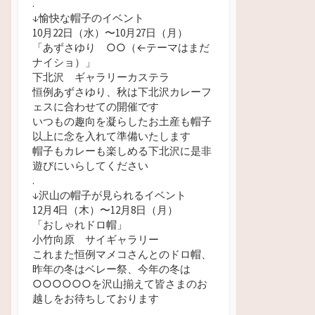
.
↓愉快な帽子のイベント
10月22日（水）
〜10月27日（月）
「あずさゆり ○
○（←テーマはまだ
ナイショ）」
下北沢 ギャラリーカステラ
恒例あずさゆり、秋は下北沢カレーフ
ェスに合わせての開催です
いつもの趣向を凝らしたお土産も帽子
以上に念を入れて準備いたします
帽子もカレーも楽しめる下北沢に是非
遊びにいらしてください
.
↓沢山の帽子が見られるイベント
12月4日（木）〜12月8日（月）
「おしゃれドロ帽」
小竹向原 サイギャラリー
これまた恒例マメコさんとのドロ帽、
昨年の冬はベレー祭、今年の冬は
○○○○○○を沢山揃えて皆さまのお
越しをお待ちしております