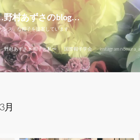
…野村あずさのblog…
レガンス」な帽子を提案しています
野村あずさ 〜帽子と私〜
国際帽子学会
instagram nomura_
年3月