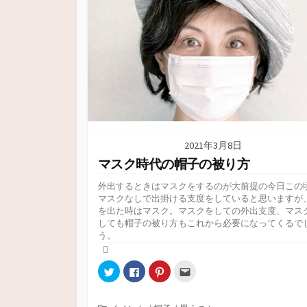
2021年3月8日
マスク時代の帽子の被り方
外出するときはマスクをするのが大前提の今日この
マスクなしで出掛ける支度をしていると思いますが
を出た時はマスク。マスクをしての外出支度、マス
しても帽子の被り方もこれから必要になってくるで
う。
ク
F
ク
ク
リ
a
リ
リ
ッ
c
ッ
ッ
ク
e
ク
ク
し
b
し
し