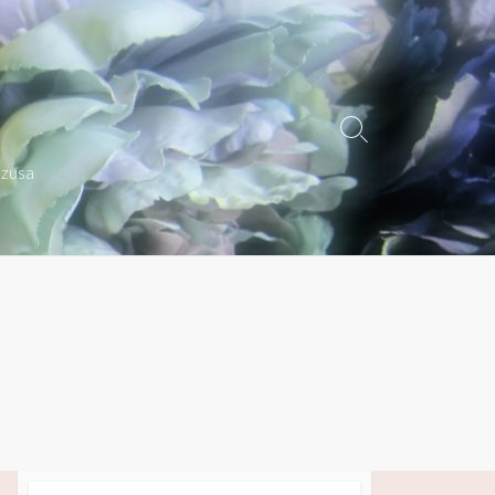
検
索
azusa
切
り
替
え