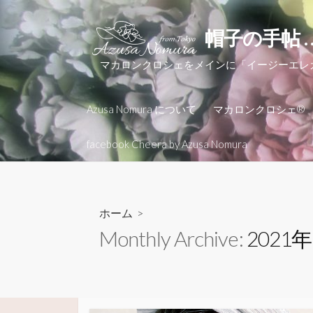
コ
ン
帽子の手帖 
テ
ン
マカロンクロシェをメインに「イージーエ
ツ
へ
Azusa Nomura について
マカロンクロシェ®
ス
キ
facebook Cheera by Azusa Nomura
ッ
プ
ホーム
>
Monthly Archive:
2021