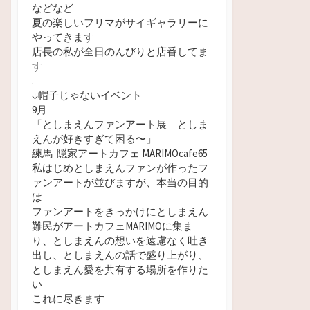
などなど
夏の楽しいフリマがサイギャラリーに
やってきます
店長の私が全日のんびりと店番してま
す
.
↓帽子じゃないイベント
9月
「としまえんファンアート展 としま
えんが好きすぎて困る
〜」
練馬 隠家アートカフェ MARIMOcafe65
私はじめとしまえんファンが作ったフ
ァンアートが並びますが、本当の目的
は
ファンアートをきっかけにとしまえん
難民がアートカフェMARIMOに集ま
り、としまえんの想いを遠慮なく吐き
出し、としまえんの話で盛り上がり、
としまえん愛を共有する場所を作りた
い
これに尽きます