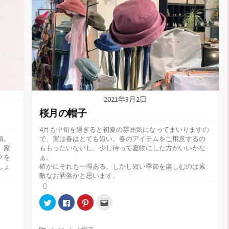
2021年3月2日
桜月の帽子
4月も中旬を過ぎると初夏の雰囲気になってまいりますの
頃。
で、実は春はとても短い。春のアイテムをご用意するの
、家
ももったいないし、少し待って夏物にした方がいいかな
クを
ぁ。
しょ
確かにそれも一理ある。しかし短い季節を楽しむのは素
敵なお洒落かと思います。
ク
F
ク
ク
リ
a
リ
リ
ッ
c
ッ
ッ
ク
e
ク
ク
し
b
し
し