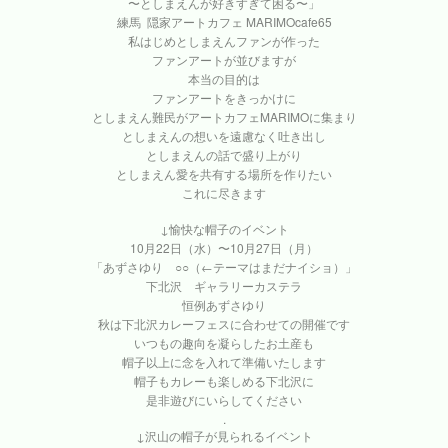
〜としまえんが好きすぎて困る〜」
練馬 隠家アートカフェ MARIMOcafe65
私はじめとしまえんファンが作った
ファンアートが並びますが
本当の目的は
ファンアートをきっかけに
としまえん難民がアートカフェMARIMOに集まり
としまえんの想いを遠慮なく吐き出し
としまえんの話で盛り上がり
としまえん愛を共有する場所を作りたい
これに尽きます
↓愉快な帽子のイベント
10月22日（水）〜10月27日（月）
「あずさゆり ○○（←テーマはまだナイショ）」
下北沢 ギャラリーカステラ
恒例あずさゆり
秋は下北沢カレーフェスに合わせての開催です
いつもの趣向を凝らしたお土産も
帽子以上に念を入れて準備いたします
帽子もカレーも楽しめる下北沢に
是非遊びにいらしてください
.
↓沢山の帽子が見られるイベント