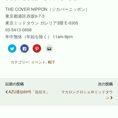
THE COVER NIPPON（ジカバーニッポン）
東京都港区赤坂9-7-3
東京ミッドタウン ガレリア3階 E-0305
03-5413-0658
年中無休（年始を除く） 11am-9pm
ク
F
ク
ク
リ
a
リ
リ
ッ
c
ッ
ッ
ク
e
ク
ク
し
b
し
し
カテゴリー:
イベント
,
帽子
て
o
て
て
T
o
P
友
w
k
i
達
i
で
n
へ
t
共
t
メ
t
有
e
ー
e
す
r
ル
以前の投稿
次の投稿
r
る
e
で
で
に
s
送
AZU通信69号「自伝６」
マカロンクロシェ＠ミッドタウ
共
は
t
信
有
ク
で
(
ン
(
リ
共
新
新
ッ
有
し
し
ク
(
い
い
し
新
ウ
ウ
て
し
ィ
ィ
く
い
ン
ン
だ
ウ
ド