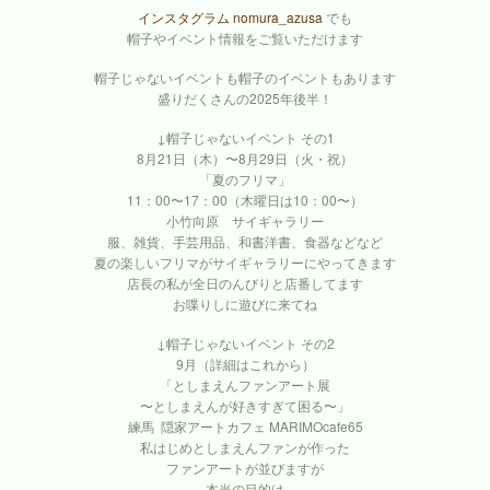
インスタグラム nomura_azusa
でも
帽子やイベント情報をご覧いただけます
帽子じゃないイベントも帽子のイベントもあります
盛りだくさんの2025年後半！
↓帽子じゃないイベント その1
8月21日（木）〜8月29日（火・祝）
「夏のフリマ」
11：00〜17：00（木曜日は10：00〜）
小竹向原 サイギャラリー
服、雑貨、手芸用品、和書洋書、食器などなど
夏の楽しいフリマがサイギャラリーにやってきます
店長の私が全日のんびりと店番してます
お喋りしに遊びに来てね
↓帽子じゃないイベント その2
9月（詳細はこれから）
「としまえんファンアート展
〜としまえんが好きすぎて困る〜」
練馬 隠家アートカフェ MARIMOcafe65
私はじめとしまえんファンが作った
ファンアートが並びますが
本当の目的は