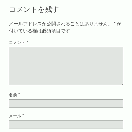
ド
さ
ィ
ウ
コメントを残す
ウ
い
ン
で
で
(
ド
開
開
新
ウ
き
き
し
で
ま
ま
い
開
す
メールアドレスが公開されることはありません。
*
が
す
ウ
き
)
)
ィ
ま
付いている欄は必須項目です
ン
す
ド
)
ウ
コメント
*
で
開
き
ま
す
)
名前
*
メール
*