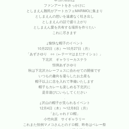
ファンアートをきっかけに
としまえん難民がアートカフェMARIMOに集まり
としまえんの想いを遠慮なく吐き出し
としまえんの話で盛り上がり
としまえん愛を共有する場所を作りたい
これに尽きます
↓愉快な帽子のイベント
10月22日（水）〜10月27日（月）
「あずさゆり ○○（←テーマはまだナイショ）」
下北沢 ギャラリーカステラ
恒例あずさゆり
秋は下北沢カレーフェスに合わせての開催です
いつもの趣向を凝らしたお土産も
帽子以上に念を入れて準備いたします
帽子もカレーも楽しめる下北沢に
是非遊びにいらしてください
.
↓沢山の帽子が見られるイベント
12月4日（木）〜12月8日（月）
「おしゃれドロ帽」
小竹向原 サイギャラリー
これまた恒例マメコさんとのドロ帽、昨冬はベレー祭