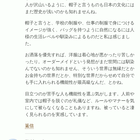
人が沢山いるように、帽子と言うものも日本の文化には
まだ歴史が浅いのかも知れませんね。
帽子と言うと、学校の制服や、仕事の制服で身につける
イメージが強く、バッグを持つように自然になるには人
様の生活レベルや馴染みによるものだと私は感じまし
た。
お洒落を優先すれば、洋服は着心地が悪かったり苦しか
ったり。オーダーメイドという発想がまだ世間には馴染
んでないのかも知れません、そういう世界は無縁だとか
お金持ちの世界だとか、特別な世界だからせめて自分で
も手に入れられる機能性が最高級なんだ、とかね。
目立つのが苦手な人も機能性を選ぶ気がします。人前や
室内では帽子を脱ぐのが礼儀など、ルールやマナーを気
にして被らなくなることもありますね。被っていると凄
く見られるのを実感しています。
返信