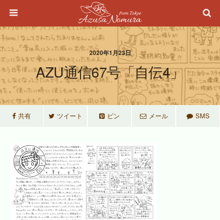
2020年1月23日
AZU通信67号「自伝4」
共有
ツイート
ピン
メール
SMS