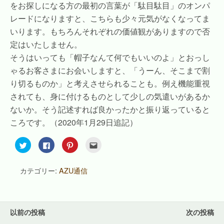
をお探しになる方の最初の言葉が「駄目駄目」のオンパ
レードになりますと、こちらも少々元気がなくなってま
いります。もちろんそれぞれの価値観がありますので否
定はいたしません。
そうはいっても「帽子なんて何でもいいのよ」とおっし
ゃるお客さまにお会いしますと、「うーん、そこまで割
り切るものか」と考えさせられることも。例え機能重視
されても、身に付けるものとして少しの気遣いがあるか
ないか。そう記述すれば良かったかと振り返っていると
ころです。（2020年1月29日追記）
ク
F
ク
ク
リ
a
リ
リ
ッ
c
ッ
ッ
ク
e
ク
ク
し
b
し
し
カテゴリー:
AZU通信
て
o
て
て
T
o
P
友
w
k
i
達
i
で
n
へ
t
共
t
メ
t
有
e
ー
e
す
r
ル
以前の投稿
次の投稿
r
る
e
で
で
に
s
送