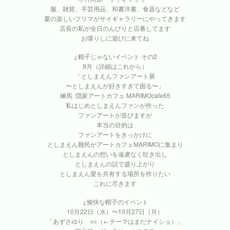
服、雑貨、手芸用品、和書洋書、食器などなど
夏の楽しいフリマがサイギャラリーにやってきます
店長の私が全日のんびりと店番してます
お喋りしに遊びに来てね
↓帽子じゃないイベント その2
9月（詳細はこれから）
「としまえんファンアート展
〜としまえんが好きすぎて困る〜」
練馬 隠家アートカフェ MARIMOcafe65
私はじめとしまえんファンが作った
ファンアートが並びますが
本当の目的は
ファンアートをきっかけに
としまえん難民がアートカフェMARIMOに集まり
としまえんの想いを遠慮なく吐き出し
としまえんの話で盛り上がり
としまえん愛を共有する場所を作りたい
これに尽きます
↓愉快な帽子のイベント
10月22日（水）〜10月27日（月）
「あずさゆり ○○（←テーマはまだナイショ）」