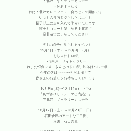
下北沢 ギャラリーカステラ
恒例あずさゆり
秋は下北沢カレーフェスに合わせての開催です
いつもの趣向を凝らしたお土産も
帽子以上に念を入れて準備いたします
帽子もカレーも楽しめる下北沢に
是非遊びにいらしてください
.
↓沢山の帽子が見られるイベント
12月4日（木）〜12月8日（月）
「おしゃれドロ帽」
小竹向原 サイギャラリー
これまた恒例マメコさんとのドロ帽、昨冬はベレー祭
今年の冬は○○○○○○を沢山揃えて
皆さまのお越しをお待ちしております
10月9日(水)〜10月14日(月・祝)
「あずさゆり（テーマは内緒）」
下北沢 ギャラリーカステラ
10月19日（土）〜10月20日（日）
「石田倉庫のアートな二日間」
立川 石田倉庫