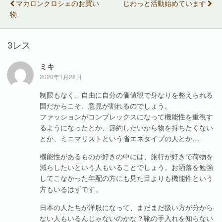
マカロンクロシェのお買い
じわっと活動始めています
共
は
t
信
有
ク
で
(
物
(
リ
共
新
新
ッ
有
し
し
ク
(
い
い
し
新
ウ
ウ
て
し
ィ
3レス
ィ
く
い
ン
ン
だ
ウ
ド
ド
さ
ィ
ウ
ウ
い
ン
で
ミキ
で
(
ド
開
開
新
ウ
き
2020年1月28日
き
し
で
ま
ま
い
開
す
す
ウ
き
)
制限もなく、自由に自分の価値観で身なりを整えられる
)
ィ
ま
国だからこそ、意見が割れるのでしょう。
ン
す
ド
)
ファッションがコンプレックスになって機能性を重視す
ウ
で
るようになったとか、節約したいから物を持ちたくない
開
き
とか、ミニマリストという省エネタイプの人とか…
ま
す
)
機能性があるものが好きの中には、旅行が好きで荷物を
減らしたいという人もいることでしょう。お洒落を勉強
してこなかった年配の方にも見た目よりも機能性という
方もいるはずです。
日本の人たちが洋服になって、まだまだ扱い方が分から
ない人もいるんじゃないのかな？靴の手入れを知らない