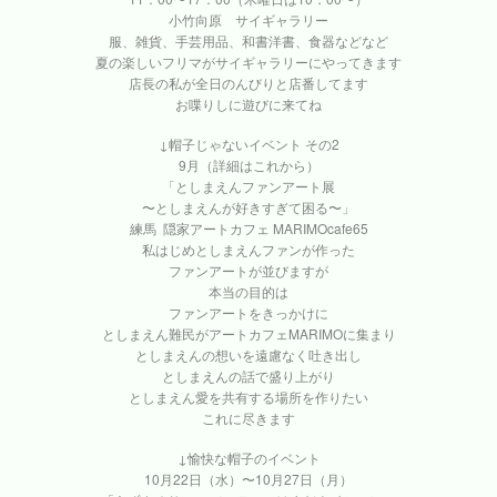
小竹向原 サイギャラリー
服、雑貨、手芸用品、和書洋書、食器などなど
夏の楽しいフリマがサイギャラリーにやってきます
店長の私が全日のんびりと店番してます
お喋りしに遊びに来てね
↓帽子じゃないイベント その2
9月（詳細はこれから）
「としまえんファンアート展
〜としまえんが好きすぎて困る〜」
練馬 隠家アートカフェ MARIMOcafe65
私はじめとしまえんファンが作った
ファンアートが並びますが
本当の目的は
ファンアートをきっかけに
としまえん難民がアートカフェMARIMOに集まり
としまえんの想いを遠慮なく吐き出し
としまえんの話で盛り上がり
としまえん愛を共有する場所を作りたい
これに尽きます
↓愉快な帽子のイベント
10月22日（水）〜10月27日（月）