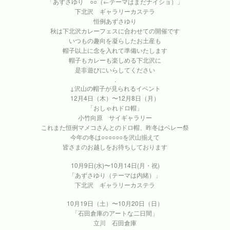
「あずさゆり ○○（←テーマはまだナイショ）」
下北沢 ギャラリーカステラ
恒例あずさゆり
秋は下北沢カレーフェスに合わせての開催です
いつもの趣向を凝らしたお土産も
帽子以上に念を入れて準備いたします
帽子もカレーも楽しめる下北沢に
是非遊びにいらしてください
.
↓沢山の帽子が見られるイベント
12月4日（木）〜12月8日（月）
「おしゃれドロ帽」
小竹向原 サイギャラリー
これまた恒例マメコさんとのドロ帽、昨冬はベレー祭
今年の冬は○○○○○○を沢山揃えて
皆さまのお越しをお待ちしております
10月9日(水)〜10月14日(月・祝)
「あずさゆり（テーマは内緒）」
下北沢 ギャラリーカステラ
10月19日（土）〜10月20日（日）
「石田倉庫のアートな二日間」
立川 石田倉庫