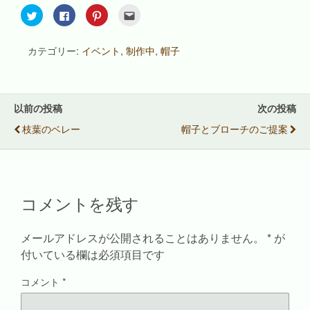
ク
F
ク
ク
リ
a
リ
リ
ッ
c
ッ
ッ
ク
e
ク
ク
し
b
し
し
カテゴリー:
イベント
,
制作中
,
帽子
て
o
て
て
T
o
P
友
w
k
i
達
i
で
n
へ
t
共
t
メ
t
有
e
ー
e
す
r
ル
以前の投稿
次の投稿
r
る
e
で
で
に
s
送
枝葉のベレー
帽子とブローチのご提案
共
は
t
信
有
ク
で
(
(
リ
共
新
新
ッ
有
し
し
ク
(
い
い
し
新
ウ
ウ
て
し
ィ
ィ
く
い
ン
ン
だ
ウ
ド
コメントを残す
ド
さ
ィ
ウ
ウ
い
ン
で
で
(
ド
開
開
新
ウ
き
メールアドレスが公開されることはありません。
*
が
き
し
で
ま
ま
い
開
す
付いている欄は必須項目です
す
ウ
き
)
)
ィ
ま
ン
す
ド
)
コメント
*
ウ
で
開