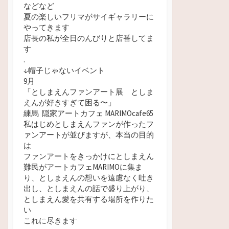
などなど
夏の楽しいフリマがサイギャラリーに
やってきます
店長の私が全日のんびりと店番してま
す
.
↓帽子じゃないイベント
9月
「としまえんファンアート展 としま
えんが好きすぎて困る
〜」
練馬 隠家アートカフェ MARIMOcafe65
私はじめとしまえんファンが作ったフ
ァンアートが並びますが、本当の目的
は
ファンアートをきっかけにとしまえん
難民がアートカフェMARIMOに集ま
り、としまえんの想いを遠慮なく吐き
出し、としまえんの話で盛り上がり、
としまえん愛を共有する場所を作りた
い
これに尽きます