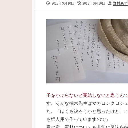
公
最
投
2018年9月10日
2018年9月10日
野村あず
開
終
稿
日
更
者
新
日
子をかぶらないと完結しないと思うん
す。そんな柚木先生はマカロンクロシ
た。「ぼくも被ろうかと思ったけど、こ
も婦人用で作っていますので」
案の定、素材についても非常に興味を