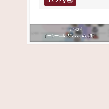
メ
ン
ト
す
る
前の投稿
「イージーエレガンス」の提案