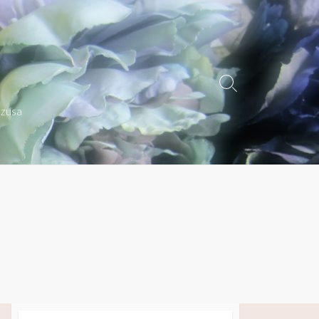
検
索
azusa
切
り
替
え