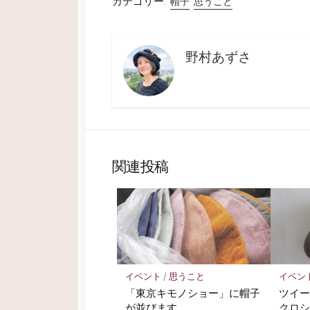
i
で
n
へ
カテゴリー:
帽子
思うこと
t
共
t
メ
t
有
e
ー
e
す
r
ル
r
る
e
で
で
に
s
送
共
は
t
信
野村あずさ
有
ク
で
(
(
リ
共
新
新
ッ
有
し
し
ク
(
い
い
し
新
ウ
ウ
て
し
ィ
ィ
く
い
ン
ン
だ
ウ
ド
ド
さ
ィ
ウ
ウ
い
ン
で
で
(
ド
開
開
新
ウ
き
き
し
で
ま
関連投稿
ま
い
開
す
す
ウ
き
)
)
ィ
ま
ン
す
ド
)
ウ
で
開
き
ま
す
)
イベント
/
思うこと
イベン
「東京キモノショー」に帽子
ツイ
が並びます
クロ