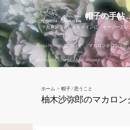
コ
ン
帽子の手帖 
テ
ン
マカロンクロシェをメインに「イージーエ
ツ
へ
Azusa Nomura について
マカロンクロシェ®
ス
キ
facebook Cheera by Azusa Nomura
ッ
プ
ホーム
>
帽子
/
思うこと
柚木沙弥郎のマカロン