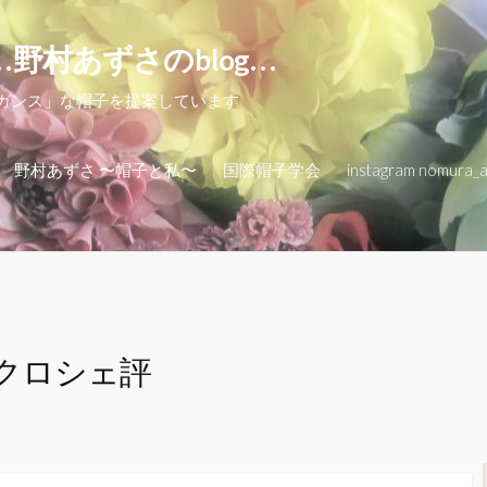
…野村あずさのblog…
レガンス」な帽子を提案しています
野村あずさ 〜帽子と私〜
国際帽子学会
instagram nomura_
クロシェ評