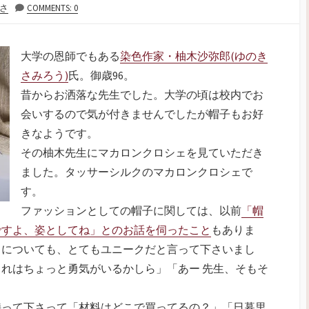
さ
COMMENTS: 0
大学の恩師でもある
染色作家・柚木沙弥郎(ゆのき
さみろう)
氏。御歳96。
昔からお洒落な先生でした。大学の頃は校内でお
会いするので気が付きませんでしたが帽子もお好
きなようです。
その柚木先生にマカロンクロシェを見ていただき
ました。タッサーシルクのマカロンクロシェで
す。
ファッションとしての帽子に関しては、以前
「帽
ですよ、姿としてね」とのお話を伺ったこと
もありま
ェについても、とてもユニークだと言って下さいまし
れはちょっと勇気がいるかしら」「あー 先生、そもそ
持って下さって「材料はどこで買ってるの？」「日暮里