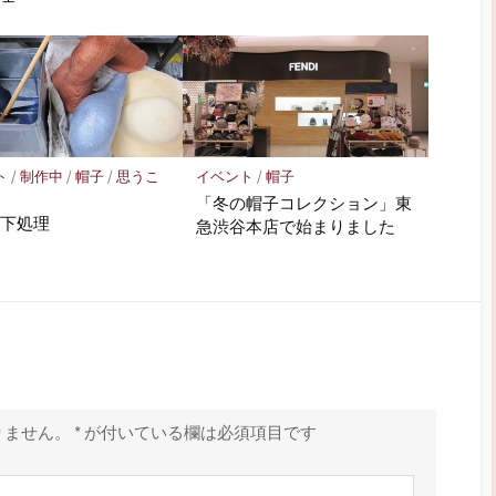
ト
/
制作中
/
帽子
/
思うこ
イベント
/
帽子
「冬の帽子コレクション」東
の下処理
急渋谷本店で始まりました
りません。
*
が付いている欄は必須項目です