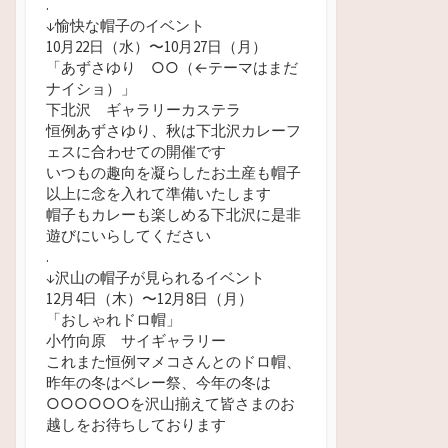
.
↓愉快な帽子のイベント
10月22日（水）
〜10月27日（月）
「あずさゆり ○
○（←テーマはまだ
ナイショ）」
下北沢 ギャラリーカステラ
恒例あずさゆり、秋は下北沢カレーフ
ェスに合わせての開催です
いつもの趣向を凝らしたお土産も帽子
以上に念を入れて準備いたします
帽子もカレーも楽しめる下北沢に是非
遊びにいらしてください
.
↓沢山の帽子が見られるイベント
12月4日（木）〜12月8日（月）
「おしゃれドロ帽」
小竹向原 サイギャラリー
これまた恒例マメコさんとのドロ帽、
昨年の冬はベレー祭、今年の冬は
○○○○○○を沢山揃えて皆さまのお
越しをお待ちしております