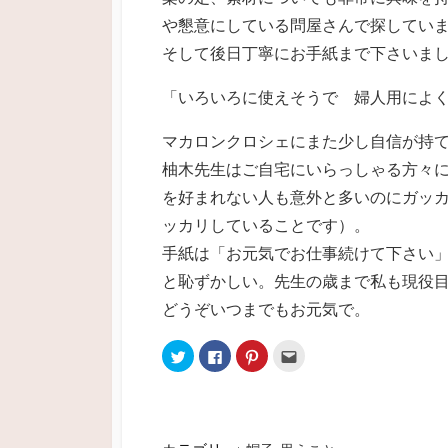
や懇意にしている問屋さんで探してい
そして後日丁寧にお手紙まで下さいま
「いろいろに使えそうで 婦人用によ
マカロンクロシェにまた少し自信が持
柚木先生はご自宅にいらっしゃる方々
を好まれない人も意外と多いのにガッ
ッカリしていることです）。
手紙は「お元気でお仕事続けて下さい」
と恥ずかしい。先生の歳まで私も現役
どうぞいつまでもお元気で。
ク
F
ク
ク
リ
a
リ
リ
ッ
c
ッ
ッ
ク
e
ク
ク
し
b
し
し
て
o
て
て
T
o
P
友
w
k
i
達