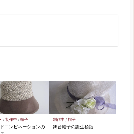
ト
/
制作中
/
帽子
制作中
/
帽子
ードコンビネーションの
舞台帽子の誕生秘話
シェ