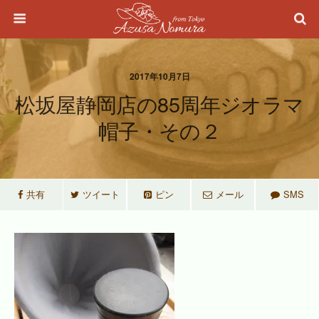
2017年10月7日
松坂屋静岡店の85周年ジオラマ
帽子・その２
共有
ツイート
ピン
メール
SMS