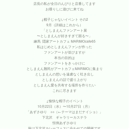
店長の私が全日のんびりと店番してます
お喋りしに遊びに来てね
↓帽子じゃないイベント その2
9月（詳細はこれから）
「としまえんファンアート展
〜としまえんが好きすぎて困る〜」
練馬 隠家アートカフェ MARIMOcafe65
私はじめとしまえんファンが作った
ファンアートが並びますが
本当の目的は
ファンアートをきっかけに
としまえん難民がアートカフェMARIMOに集まり
としまえんの想いを遠慮なく吐き出し
としまえんの話で盛り上がり
としまえん愛を共有する場所を作りたい
これに尽きます
↓愉快な帽子のイベント
10月22日（水）〜10月27日（月）
「あずさゆり ○○（←テーマはまだナイショ）」
下北沢 ギャラリーカステラ
恒例あずさゆり
秋は下北沢カレーフェスに合わせての開催です