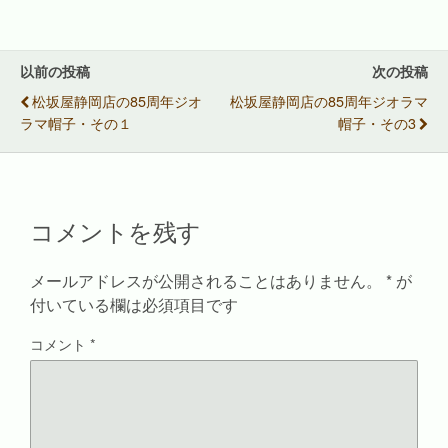
T
o
P
友
w
k
i
達
i
で
n
へ
t
共
t
メ
t
有
e
ー
e
す
r
ル
以前の投稿
次の投稿
r
る
e
で
で
に
s
送
松坂屋静岡店の85周年ジオ
松坂屋静岡店の85周年ジオラマ
共
は
t
信
有
ク
で
(
ラマ帽子・その１
帽子・その3
(
リ
共
新
新
ッ
有
し
し
ク
(
い
い
し
新
ウ
ウ
て
し
ィ
ィ
く
い
ン
ン
だ
ウ
ド
ド
さ
ィ
ウ
コメントを残す
ウ
い
ン
で
で
(
ド
開
開
新
ウ
き
き
し
で
ま
ま
い
開
す
メールアドレスが公開されることはありません。
*
が
す
ウ
き
)
)
ィ
ま
付いている欄は必須項目です
ン
す
ド
)
ウ
コメント
*
で
開
き
ま
す
)