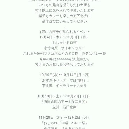
いつもの趣向を凝らしたお土産も
帽子以上に念を入れて準備いたします
帽子もカレーも楽しめる下北沢に
是非遊びにいらしてください
.
↓沢山の帽子が見られるイベント
12月4日（木）〜12月8日（月）
「おしゃれドロ帽」
小竹向原 サイギャラリー
これまた恒例マメコさんとのドロ帽、昨冬はベレー祭
今年の冬は○○○○○○を沢山揃えて
皆さまのお越しをお待ちしております
10月9日(水)〜10月14日(月・祝)
「あずさゆり（テーマは内緒）」
下北沢 ギャラリーカステラ
10月19日（土）〜10月20日（日）
「石田倉庫のアートな二日間」
立川 石田倉庫
11月28日（木）〜12月2日（月）
「おしゃれドロ帽 ベレー祭」
小竹向原 サイギャラリー