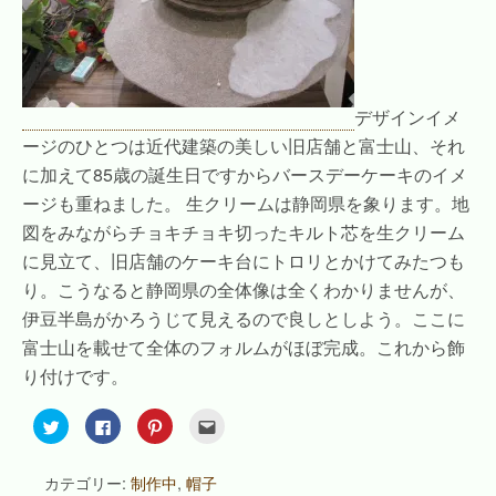
デザインイメ
ージのひとつは近代建築の美しい旧店舗と富士山、それ
に加えて85歳の誕生日ですからバースデーケーキのイメ
ージも重ねました。 生クリームは静岡県を象ります。地
図をみながらチョキチョキ切ったキルト芯を生クリーム
に見立て、旧店舗のケーキ台にトロリとかけてみたつも
り。こうなると静岡県の全体像は全くわかりませんが、
伊豆半島がかろうじて見えるので良しとしよう。ここに
富士山を載せて全体のフォルムがほぼ完成。これから飾
り付けです。
ク
F
ク
ク
リ
a
リ
リ
ッ
c
ッ
ッ
ク
e
ク
ク
し
b
し
し
カテゴリー:
制作中
,
帽子
て
o
て
て