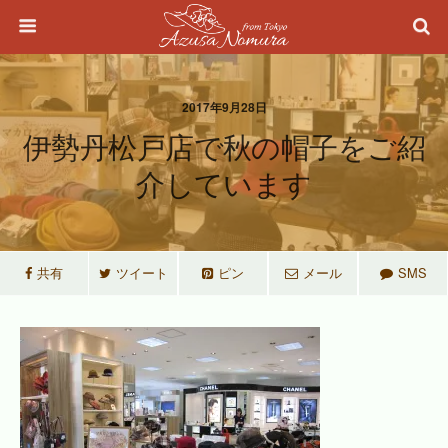
2017年9月28日
伊勢丹松戸店で秋の帽子をご紹
介しています
共有
ツイート
ピン
メール
SMS