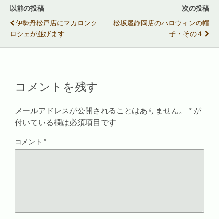
e
す
r
ル
以前の投稿
次の投稿
r
る
e
で
で
に
s
送
伊勢丹松戸店にマカロンク
松坂屋静岡店のハロウィンの帽
共
は
t
信
有
ク
で
(
ロシェが並びます
子・その４
(
リ
共
新
新
ッ
有
し
し
ク
(
い
い
し
新
ウ
ウ
て
し
ィ
ィ
く
い
ン
ン
だ
ウ
ド
ド
さ
ィ
ウ
コメントを残す
ウ
い
ン
で
で
(
ド
開
開
新
ウ
き
き
し
で
ま
ま
い
開
す
メールアドレスが公開されることはありません。
*
が
す
ウ
き
)
)
ィ
ま
付いている欄は必須項目です
ン
す
ド
)
ウ
コメント
*
で
開
き
ま
す
)