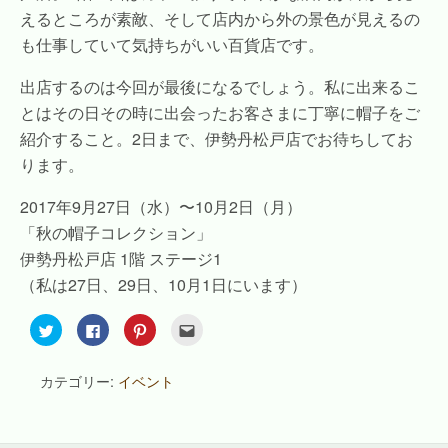
えるところが素敵、そして店内から外の景色が見えるの
も仕事していて気持ちがいい百貨店です。
出店するのは今回が最後になるでしょう。私に出来るこ
とはその日その時に出会ったお客さまに丁寧に帽子をご
紹介すること。2日まで、伊勢丹松戸店でお待ちしてお
ります。
2017年9月27日（水）〜10月2日（月）
「秋の帽子コレクション」
伊勢丹松戸店 1階 ステージ1
（私は27日、29日、10月1日にいます）
ク
F
ク
ク
リ
a
リ
リ
ッ
c
ッ
ッ
ク
e
ク
ク
し
b
し
し
カテゴリー:
イベント
て
o
て
て
T
o
P
友
w
k
i
達
i
で
n
へ
t
共
t
メ
t
有
e
ー