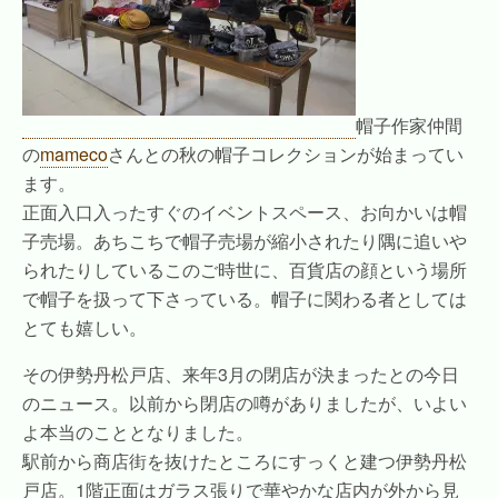
帽子作家仲間
の
mameco
さんとの秋の帽子コレクションが始まってい
ます。
正面入口入ったすぐのイベントスペース、お向かいは帽
子売場。あちこちで帽子売場が縮小されたり隅に追いや
られたりしているこのご時世に、百貨店の顔という場所
で帽子を扱って下さっている。帽子に関わる者としては
とても嬉しい。
その伊勢丹松戸店、来年3月の閉店が決まったとの今日
のニュース。以前から閉店の噂がありましたが、いよい
よ本当のこととなりました。
駅前から商店街を抜けたところにすっくと建つ伊勢丹松
戸店。1階正面はガラス張りで華やかな店内が外から見