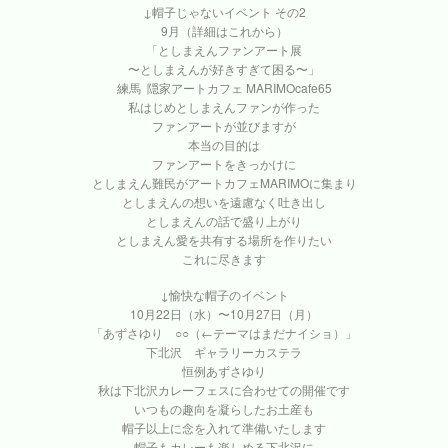
↓帽子じゃないイベント その2
9月（詳細はこれから）
「としまえんファンアート展
〜としまえんが好きすぎて困る〜」
練馬 隠家アートカフェ MARIMOcafe65
私はじめとしまえんファンが作った
ファンアートが並びますが
本当の目的は
ファンアートをきっかけに
としまえん難民がアートカフェMARIMOに集まり
としまえんの想いを遠慮なく吐き出し
としまえんの話で盛り上がり
としまえん愛を共有する場所を作りたい
これに尽きます
↓愉快な帽子のイベント
10月22日（水）〜10月27日（月）
「あずさゆり ○○（←テーマはまだナイショ）」
下北沢 ギャラリーカステラ
恒例あずさゆり
秋は下北沢カレーフェスに合わせての開催です
いつもの趣向を凝らしたお土産も
帽子以上に念を入れて準備いたします
帽子もカレーも楽しめる下北沢に