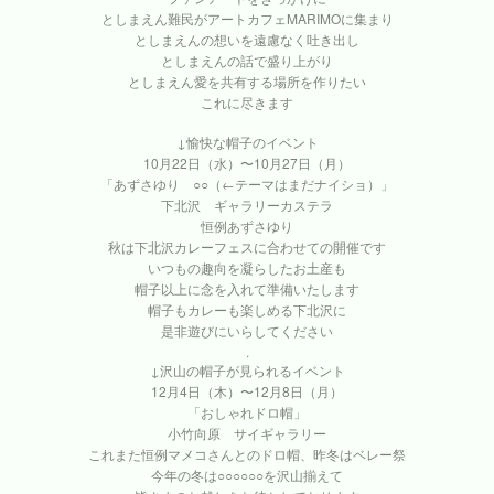
としまえん難民がアートカフェMARIMOに集まり
としまえんの想いを遠慮なく吐き出し
としまえんの話で盛り上がり
としまえん愛を共有する場所を作りたい
これに尽きます
↓愉快な帽子のイベント
10月22日（水）〜10月27日（月）
「あずさゆり ○○（←テーマはまだナイショ）」
下北沢 ギャラリーカステラ
恒例あずさゆり
秋は下北沢カレーフェスに合わせての開催です
いつもの趣向を凝らしたお土産も
帽子以上に念を入れて準備いたします
帽子もカレーも楽しめる下北沢に
是非遊びにいらしてください
.
↓沢山の帽子が見られるイベント
12月4日（木）〜12月8日（月）
「おしゃれドロ帽」
小竹向原 サイギャラリー
これまた恒例マメコさんとのドロ帽、昨冬はベレー祭
今年の冬は○○○○○○を沢山揃えて