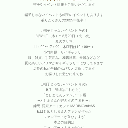
帽子やイベント情報をご覧いただけます
帽子じゃないイベントも帽子のイベントもあります
盛りだくさんの2025年後半！
↓帽子じゃないイベント その1
8月21日（木）〜8月29日（火・祝）
「夏のフリマ」
11：00〜17：00（木曜日は10：00〜）
小竹向原 サイギャラリー
服、雑貨、手芸用品、和書洋書、食器などなど
夏の楽しいフリマがサイギャラリーにやってきます
店長の私が全日のんびりと店番してます
お喋りしに遊びに来てね
↓帽子じゃないイベント その2
9月（詳細はこれから）
「としまえんファンアート展
〜としまえんが好きすぎて困る〜」
練馬 隠家アートカフェ MARIMOcafe65
私はじめとしまえんファンが作った
ファンアートが並びますが
本当の目的は
ファンアートをきっかけに