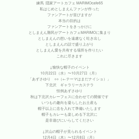
練馬 隠家アートカフェ MARIMOcafe65
私はじめとしまえんファンが作った
ファンアートが並びますが
本当の目的は
ファンアートをきっかけに
としまえん難民がアートカフェMARIMOに集まり
としまえんの想いを遠慮なく吐き出し
としまえんの話で盛り上がり
としまえん愛を共有する場所を作りたい
これに尽きます
↓愉快な帽子のイベント
10月22日（水）〜10月27日（月）
「あずさゆり ○○（←テーマはまだナイショ）」
下北沢 ギャラリーカステラ
恒例あずさゆり
秋は下北沢カレーフェスに合わせての開催です
いつもの趣向を凝らしたお土産も
帽子以上に念を入れて準備いたします
帽子もカレーも楽しめる下北沢に
是非遊びにいらしてください
.
↓沢山の帽子が見られるイベント
12月4日（木）〜12月8日（月）