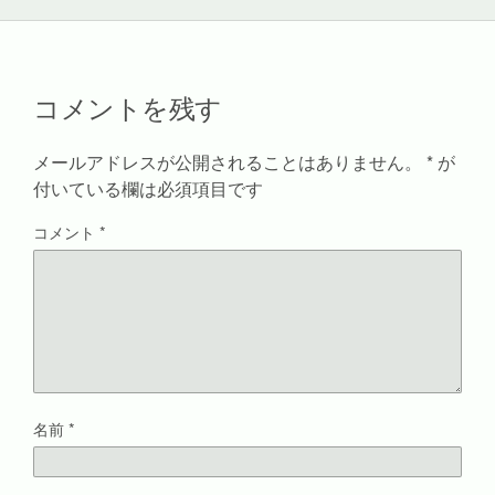
い
し
新
ウ
ウ
て
し
ィ
ィ
く
い
ン
ン
だ
ウ
ド
ド
さ
ィ
ウ
ウ
い
ン
で
で
(
ド
開
コメントを残す
開
新
ウ
き
き
し
で
ま
ま
い
開
す
す
ウ
き
)
)
ィ
ま
メールアドレスが公開されることはありません。
*
が
ン
す
ド
)
付いている欄は必須項目です
ウ
で
開
コメント
*
き
ま
す
)
名前
*