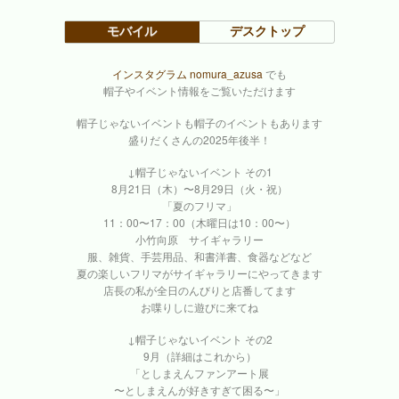
モバイル
デスクトップ
インスタグラム nomura_azusa
でも
帽子やイベント情報をご覧いただけます
帽子じゃないイベントも帽子のイベントもあります
盛りだくさんの2025年後半！
↓帽子じゃないイベント その1
8月21日（木）〜8月29日（火・祝）
「夏のフリマ」
11：00〜17：00（木曜日は10：00〜）
小竹向原 サイギャラリー
服、雑貨、手芸用品、和書洋書、食器などなど
夏の楽しいフリマがサイギャラリーにやってきます
店長の私が全日のんびりと店番してます
お喋りしに遊びに来てね
↓帽子じゃないイベント その2
9月（詳細はこれから）
「としまえんファンアート展
〜としまえんが好きすぎて困る〜」