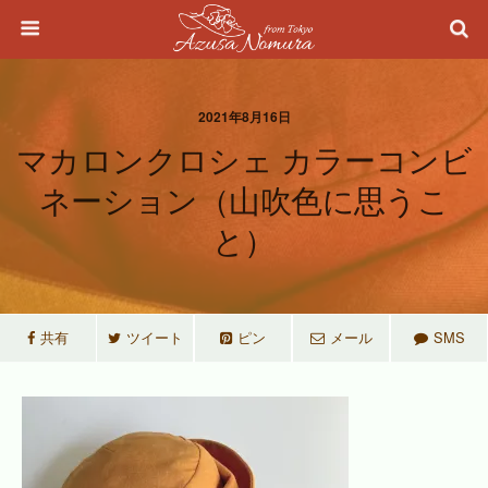
2021年8月16日
マカロンクロシェ カラーコンビ
ネーション（山吹色に思うこ
と）
共有
ツイート
ピン
メール
SMS