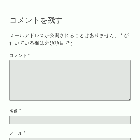
ウ
て
し
ィ
ィ
く
い
ン
ン
だ
ウ
ド
ド
さ
ィ
ウ
コメントを残す
ウ
い
ン
で
で
(
ド
開
開
新
ウ
き
き
し
で
ま
ま
い
開
す
メールアドレスが公開されることはありません。
*
が
す
ウ
き
)
)
ィ
ま
付いている欄は必須項目です
ン
す
ド
)
ウ
コメント
*
で
開
き
ま
す
)
名前
*
メール
*