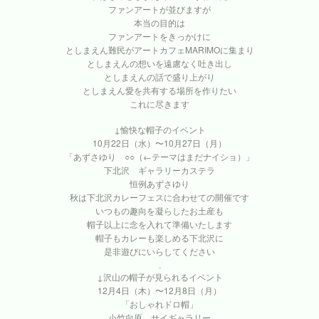
ファンアートが並びますが
本当の目的は
ファンアートをきっかけに
としまえん難民がアートカフェMARIMOに集まり
としまえんの想いを遠慮なく吐き出し
としまえんの話で盛り上がり
としまえん愛を共有する場所を作りたい
これに尽きます
↓愉快な帽子のイベント
10月22日（水）〜10月27日（月）
「あずさゆり ○○（←テーマはまだナイショ）」
下北沢 ギャラリーカステラ
恒例あずさゆり
秋は下北沢カレーフェスに合わせての開催です
いつもの趣向を凝らしたお土産も
帽子以上に念を入れて準備いたします
帽子もカレーも楽しめる下北沢に
是非遊びにいらしてください
.
↓沢山の帽子が見られるイベント
12月4日（木）〜12月8日（月）
「おしゃれドロ帽」
小竹向原 サイギャラリー