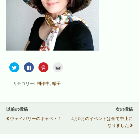
ク
F
ク
ク
リ
a
リ
リ
ッ
c
ッ
ッ
ク
e
ク
ク
し
b
し
し
カテゴリー:
制作中
,
帽子
て
o
て
て
T
o
P
友
w
k
i
達
i
で
n
へ
t
共
t
メ
t
有
e
ー
e
す
r
ル
以前の投稿
次の投稿
r
る
e
で
で
に
s
送
ウェイバリーのキャペ・１
4月5月のイベントは全て中止に
共
は
t
信
有
ク
で
(
なりました
(
リ
共
新
新
ッ
有
し
し
ク
(
い
い
し
新
ウ