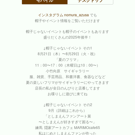
インスタグラム nomura_azusa
でも
帽子やイベント情報をご覧いただけます
帽子じゃないイベントも帽子のイベントもあります
盛りだくさんの2025年後半！
↓帽子じゃないイベント その1
8月21日（木）〜8月29日（火・祝）
「夏のフリマ」
11：00〜17：00（木曜日は10：00〜）
小竹向原 サイギャラリー
服、雑貨、手芸用品、和書洋書、食器などなど
夏の楽しいフリマがサイギャラリーにやってきます
店長の私が全日のんびりと店番してます
お喋りしに遊びに来てね
↓帽子じゃないイベント その2
9月（詳細はこれから）
「としまえんファンアート展
〜としまえんが好きすぎて困る〜」
練馬 隠家アートカフェ MARIMOcafe65
私はじめとしまえんファンが作った