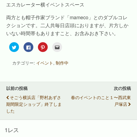
エスカレーター横イベントスペース
両方とも帽子作家ブランド「mameco」とのダブルコレ
クションです。二人共毎日店頭におりますが、片方しか
いない時間帯もありますこと、お含みおき下さい。
ク
F
ク
ク
リ
a
リ
リ
ッ
c
ッ
ッ
ク
e
ク
ク
し
b
し
し
カテゴリー:
イベント
,
制作中
て
o
て
て
T
o
P
友
w
k
i
達
i
で
n
へ
t
共
t
メ
t
有
e
ー
e
す
r
ル
以前の投稿
次の投稿
r
る
e
で
で
に
s
送
そごう横浜店「野村あずさ
春のイベントのこと１〜西武東
共
は
t
信
有
ク
で
(
期間限定ショップ」終了しま
戸塚店
(
リ
共
新
新
ッ
有
し
した
し
ク
(
い
い
し
新
ウ
ウ
て
し
ィ
ィ
く
い
ン
ン
だ
ウ
ド
1レス
ド
さ
ィ
ウ
ウ
い
ン
で