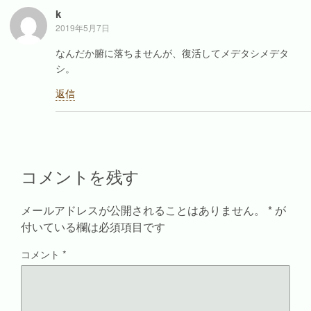
で
(
ド
開
開
新
ウ
き
k
き
し
で
ま
ま
い
開
す
2019年5月7日
す
ウ
き
)
)
ィ
ま
なんだか腑に落ちませんが、復活してメデタシメデタ
ン
す
ド
)
シ。
ウ
で
開
返信
き
ま
す
)
コメントを残す
メールアドレスが公開されることはありません。
*
が
付いている欄は必須項目です
コメント
*