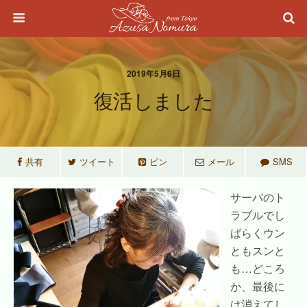
2019年5月6日
復活しました
共有
ツイート
ピン
メール
SMS
サーバのト
ラブルでし
ばらくウン
ともスンと
も…どころ
か、最後に
は消えてし