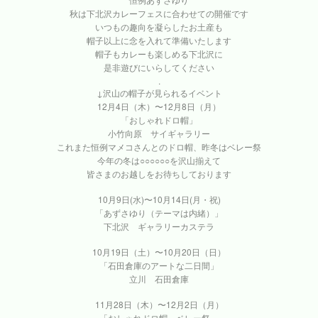
秋は下北沢カレーフェスに合わせての開催です
いつもの趣向を凝らしたお土産も
帽子以上に念を入れて準備いたします
帽子もカレーも楽しめる下北沢に
是非遊びにいらしてください
.
↓沢山の帽子が見られるイベント
12月4日（木）〜12月8日（月）
「おしゃれドロ帽」
小竹向原 サイギャラリー
これまた恒例マメコさんとのドロ帽、昨冬はベレー祭
今年の冬は○○○○○○を沢山揃えて
皆さまのお越しをお待ちしております
10月9日(水)〜10月14日(月・祝)
「あずさゆり（テーマは内緒）」
下北沢 ギャラリーカステラ
10月19日（土）〜10月20日（日）
「石田倉庫のアートな二日間」
立川 石田倉庫
11月28日（木）〜12月2日（月）
「おしゃれドロ帽 ベレー祭」