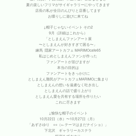
夏の楽しいフリマがサイギャラリーにやってきます
店長の私が全日のんびりと店番してます
お喋りしに遊びに来てね
↓帽子じゃないイベント その2
9月（詳細はこれから）
「としまえんファンアート展
〜としまえんが好きすぎて困る〜」
練馬 隠家アートカフェ MARIMOcafe65
私はじめとしまえんファンが作った
ファンアートが並びますが
本当の目的は
ファンアートをきっかけに
としまえん難民がアートカフェMARIMOに集まり
としまえんの想いを遠慮なく吐き出し
としまえんの話で盛り上がり
としまえん愛を共有する場所を作りたい
これに尽きます
↓愉快な帽子のイベント
10月22日（水）〜10月27日（月）
「あずさゆり ○○（←テーマはまだナイショ）」
下北沢 ギャラリーカステラ
恒例あずさゆり