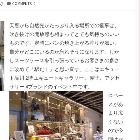
さ
COMMENTS: 0
天窓から自然光がたっぷり入る場所での催事は、
吹き抜けの開放感も相まってとても気持ちのいい
ものです。定時にパンの焼き上がる香りが漂い、
自分がどこにいるのか忘れそうになります。しか
しスーツケースを引っ張っているお客さまの多さ
に改めて「駅だ！」と思い直す、ここはエキュー
ト品川 2階 エキュートギャラリー 。帽子、アクセ
サリー 4ブランドのイベント中です。
スペー
スがあ
まり広
くない
ので今
回はマ