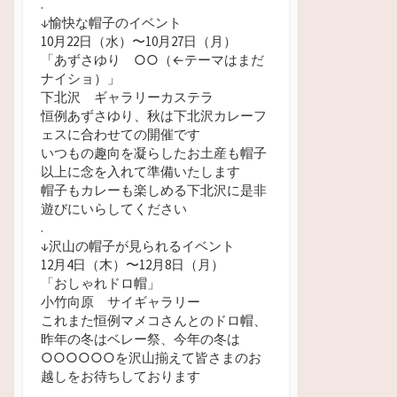
.
↓愉快な帽子のイベント
10月22日（水）
〜10月27日（月）
「あずさゆり ○
○（←テーマはまだ
ナイショ）」
下北沢 ギャラリーカステラ
恒例あずさゆり、秋は下北沢カレーフ
ェスに合わせての開催です
いつもの趣向を凝らしたお土産も帽子
以上に念を入れて準備いたします
帽子もカレーも楽しめる下北沢に是非
遊びにいらしてください
.
↓沢山の帽子が見られるイベント
12月4日（木）〜12月8日（月）
「おしゃれドロ帽」
小竹向原 サイギャラリー
これまた恒例マメコさんとのドロ帽、
昨年の冬はベレー祭、今年の冬は
○○○○○○を沢山揃えて皆さまのお
越しをお待ちしております