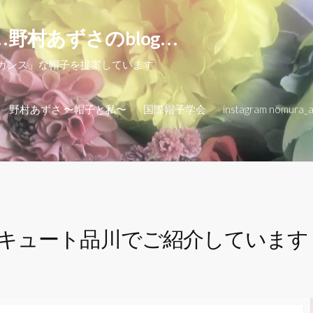
…野村あずさのblog…
レガンス」な帽子を提案しています
野村あずさ 〜帽子と私〜
国際帽子学会
instagram nomura_
キュート品川でご紹介しています