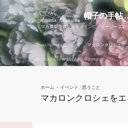
コ
ン
帽子の手帖 
テ
ン
マカロンクロシェをメインに「イージーエ
ツ
へ
Azusa Nomura について
マカロンクロシェ®
ス
キ
facebook Cheera by Azusa Nomura
ッ
プ
ホーム
>
イベント
/
思うこと
マカロンクロシェをエ