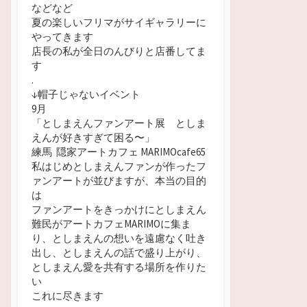
などなど
夏の楽しいフリマがサイギャラリーに
やってきます
店長の私が全日のんびりと店番してま
す
.
↓帽子じゃないイベント
9月
「としまえんファンアート展 としま
えんが好きすぎて困る
〜」
練馬 隠家アートカフェ MARIMOcafe65
私はじめとしまえんファンが作ったフ
ァンアートが並びますが、本当の目的
は
ファンアートをきっかけにとしまえん
難民がアートカフェMARIMOに集ま
り、としまえんの想いを遠慮なく吐き
出し、としまえんの話で盛り上がり、
としまえん愛を共有する場所を作りた
い
これに尽きます