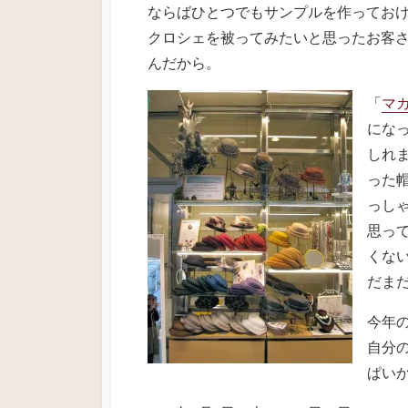
ならばひとつでもサンプルを作ってお
クロシェを被ってみたいと思ったお客
んだから。
「
マ
にな
しれ
った
っし
思っ
くな
だま
今年
自分
ぱい