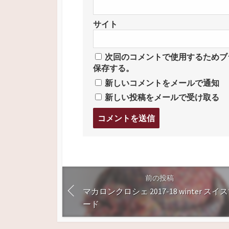
サイト
次回のコメントで使用するためブ
保存する。
新しいコメントをメールで通知
新しい投稿をメールで受け取る
コ
メ
ン
ト
す
る
前の投稿
マカロンクロシェ 2017-18 winter スイ
ード