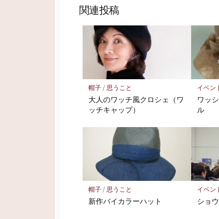
き
し
で
ま
関連投稿
ま
い
開
す
す
ウ
き
)
)
ィ
ま
ン
す
ド
)
ウ
で
開
き
ま
す
)
帽子
/
思うこと
イベン
大人のワッチ風クロシェ（ワ
ワッ
ッチキャップ）
ル
帽子
/
思うこと
イベン
新作バイカラーハット
ショ