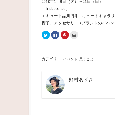
2018年1月9日（火）〜21日（日）
「Iridescence」
エキュート品川 2階 エキュートギャラ
帽子、アクセサリー 4ブランドのイベン
ク
F
ク
ク
リ
a
リ
リ
ッ
c
ッ
ッ
ク
e
ク
ク
し
b
し
し
て
o
て
て
T
o
P
友
w
k
i
達
i
で
n
へ
カテゴリー:
イベント
思うこと
t
共
t
メ
t
有
e
ー
e
す
r
ル
r
る
e
で
で
に
s
送
共
は
t
信
野村あずさ
有
ク
で
(
(
リ
共
新
新
ッ
有
し
し
ク
(
い
い
し
新
ウ
ウ
て
し
ィ
ィ
く
い
ン
ン
だ
ウ
ド
ド
さ
ィ
ウ
ウ
い
ン
で
で
(
ド
開
開
新
ウ
き