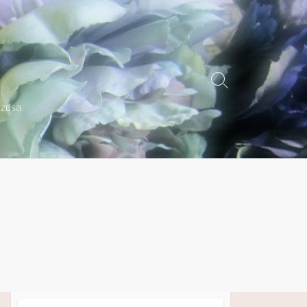
検
索
azusa
切
り
替
え