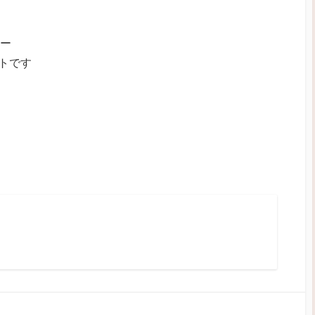
リー
トです