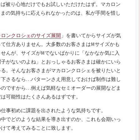
けば被り心地だけでもお試しいただけたはず。マカロン
さまの気持ちに応えられなかったのは、私が手間を惜し
カロンクロシェのサイズ展開
」を書いてからサイズが気
って仕方ありません。大多数のお客さまはMサイズかも
ませんが、サイズがMでないばかりに「なかなか気に入
帽子がないのよね」とおっしゃるお客さまは確かにいら
ゃる。そんなお客さまがマカロンクロシェを被りたいと
て下さるなら…パターンさえ用意しておけば制作は難し
いのですから…例えば気軽なセミオーダーの展開などま
だは可能性はたくさんあるはずです。
の仕事初めに課題を出されたような気持ちです。
の中でどのような結果を導き出すのか、これも会期いっ
かけて考えてみることに致します。