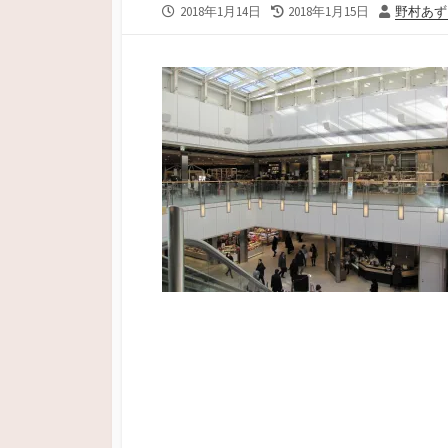
公
最
投
2018年1月14日
2018年1月15日
野村あず
開
終
稿
日
更
者
新
日