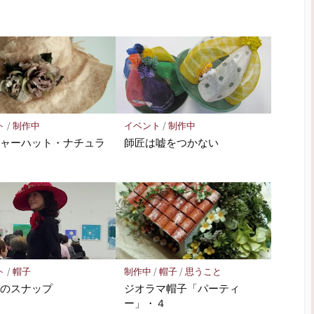
ト
/
制作中
イベント
/
制作中
シャーハット・ナチュラ
師匠は嘘をつかない
ト
/
帽子
制作中
/
帽子
/
思うこと
ウのスナップ
ジオラマ帽子「パーティ
ー」・４