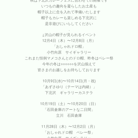
いつもの趣向を凝らしたお土産も
帽子以上に念を入れて準備いたします
帽子もカレーも楽しめる下北沢に
是非遊びにいらしてください
.
↓沢山の帽子が見られるイベント
12月4日（木）〜12月8日（月）
「おしゃれドロ帽」
小竹向原 サイギャラリー
これまた恒例マメコさんとのドロ帽、昨冬はベレー祭
今年の冬は○○○○○○を沢山揃えて
皆さまのお越しをお待ちしております
10月9日(水)〜10月14日(月・祝)
「あずさゆり（テーマは内緒）」
下北沢 ギャラリーカステラ
10月19日（土）〜10月20日（日）
「石田倉庫のアートな二日間」
立川 石田倉庫
11月28日（木）〜12月2日（月）
「おしゃれドロ帽 ベレー祭」
小竹向原 サイギャラリー