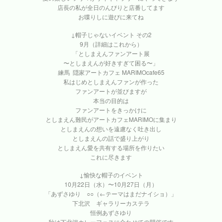
店長の私が全日のんびりと店番してます
お喋りしに遊びに来てね
↓帽子じゃないイベント その2
9月（詳細はこれから）
「としまえんファンアート展
〜としまえんが好きすぎて困る〜」
練馬 隠家アートカフェ MARIMOcafe65
私はじめとしまえんファンが作った
ファンアートが並びますが
本当の目的は
ファンアートをきっかけに
としまえん難民がアートカフェMARIMOに集まり
としまえんの想いを遠慮なく吐き出し
としまえんの話で盛り上がり
としまえん愛を共有する場所を作りたい
これに尽きます
↓愉快な帽子のイベント
10月22日（水）〜10月27日（月）
「あずさゆり ○○（←テーマはまだナイショ）」
下北沢 ギャラリーカステラ
恒例あずさゆり
秋は下北沢カレーフェスに合わせての開催です