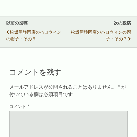
T
o
P
友
w
k
i
達
i
で
n
へ
t
共
t
メ
t
有
e
ー
e
す
r
ル
以前の投稿
次の投稿
r
る
e
で
で
に
s
送
松坂屋静岡店のハロウィン
松坂屋静岡店のハロウィンの帽
共
は
t
信
有
ク
で
(
の帽子・その５
子・その７
(
リ
共
新
新
ッ
有
し
し
ク
(
い
い
し
新
ウ
ウ
て
し
ィ
ィ
く
い
ン
ン
だ
ウ
ド
ド
さ
ィ
ウ
コメントを残す
ウ
い
ン
で
で
(
ド
開
開
新
ウ
き
き
し
で
ま
ま
い
開
す
メールアドレスが公開されることはありません。
*
が
す
ウ
き
)
)
ィ
ま
付いている欄は必須項目です
ン
す
ド
)
ウ
コメント
*
で
開
き
ま
す
)