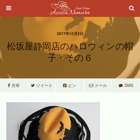
2017年10月2日
松坂屋静岡店のハロウィンの帽
子・その６
共有
ツイート
ピン
メール
SMS