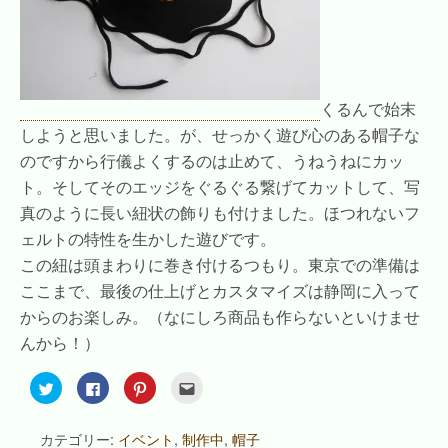
くるんで始末
しようと思いました。が、せっかく遊び心のある帽子な
のですから行儀よくするのは止めて、うねうねにカッ
ト。そしてそのエッジをぐるぐる繋げてカットして、写
真のように長い紐状の飾りも付けました。ほつれないフ
ェルトの特性を生かした遊びです。
この紐は頭まわりに巻き付けるつもり。東京での準備は
ここまで、最後の仕上げとカスタマイズは静岡に入って
からのお楽しみ。（なにしろ商品も作らないといけませ
んから！）
ク
F
ク
ク
リ
a
リ
リ
ッ
c
ッ
ッ
ク
e
ク
ク
し
b
し
し
カテゴリー:
イベント
,
制作中
,
帽子
て
o
て
て