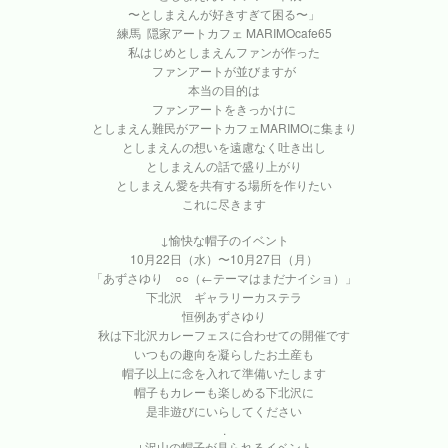
〜としまえんが好きすぎて困る〜」
練馬 隠家アートカフェ MARIMOcafe65
私はじめとしまえんファンが作った
ファンアートが並びますが
本当の目的は
ファンアートをきっかけに
としまえん難民がアートカフェMARIMOに集まり
としまえんの想いを遠慮なく吐き出し
としまえんの話で盛り上がり
としまえん愛を共有する場所を作りたい
これに尽きます
↓愉快な帽子のイベント
10月22日（水）〜10月27日（月）
「あずさゆり ○○（←テーマはまだナイショ）」
下北沢 ギャラリーカステラ
恒例あずさゆり
秋は下北沢カレーフェスに合わせての開催です
いつもの趣向を凝らしたお土産も
帽子以上に念を入れて準備いたします
帽子もカレーも楽しめる下北沢に
是非遊びにいらしてください
.
↓沢山の帽子が見られるイベント