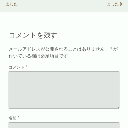
新
ッ
有
し
ました
ました
し
ク
(
い
い
し
新
ウ
ウ
て
し
ィ
ィ
く
い
ン
ン
だ
ウ
ド
ド
さ
ィ
ウ
ウ
い
ン
で
で
(
ド
開
コメントを残す
開
新
ウ
き
き
し
で
ま
ま
い
開
す
す
ウ
き
)
)
ィ
ま
メールアドレスが公開されることはありません。
*
が
ン
す
ド
)
付いている欄は必須項目です
ウ
で
開
コメント
*
き
ま
す
)
名前
*