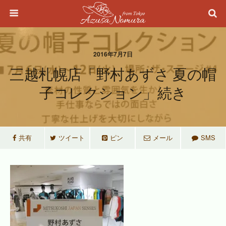
2016年7月7日
三越札幌店「野村あずさ 夏の帽
子コレクション」続き
共有
ツイート
ピン
メール
SMS