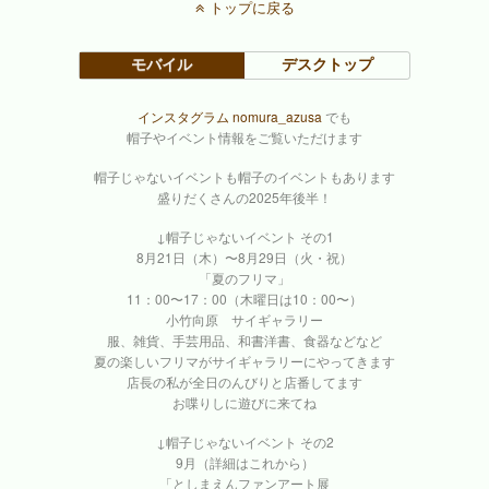
トップに戻る
モバイル
デスクトップ
インスタグラム nomura_azusa
でも
帽子やイベント情報をご覧いただけます
帽子じゃないイベントも帽子のイベントもあります
盛りだくさんの2025年後半！
↓帽子じゃないイベント その1
8月21日（木）〜8月29日（火・祝）
「夏のフリマ」
11：00〜17：00（木曜日は10：00〜）
小竹向原 サイギャラリー
服、雑貨、手芸用品、和書洋書、食器などなど
夏の楽しいフリマがサイギャラリーにやってきます
店長の私が全日のんびりと店番してます
お喋りしに遊びに来てね
↓帽子じゃないイベント その2
9月（詳細はこれから）
「としまえんファンアート展