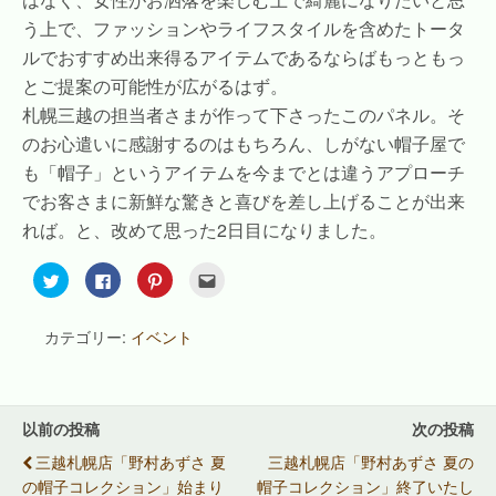
う上で、ファッションやライフスタイルを含めたトータ
ルでおすすめ出来得るアイテムであるならばもっともっ
とご提案の可能性が広がるはず。
札幌三越の担当者さまが作って下さったこのパネル。そ
のお心遣いに感謝するのはもちろん、しがない帽子屋で
も「帽子」というアイテムを今までとは違うアプローチ
でお客さまに新鮮な驚きと喜びを差し上げることが出来
れば。と、改めて思った2日目になりました。
ク
F
ク
ク
リ
a
リ
リ
ッ
c
ッ
ッ
ク
e
ク
ク
し
b
し
し
カテゴリー:
イベント
て
o
て
て
T
o
P
友
w
k
i
達
i
で
n
へ
t
共
t
メ
t
有
e
ー
e
す
r
ル
以前の投稿
次の投稿
r
る
e
で
で
に
s
送
三越札幌店「野村あずさ 夏
三越札幌店「野村あずさ 夏の
共
は
t
信
有
ク
で
(
の帽子コレクション」始まり
帽子コレクション」終了いたし
(
リ
共
新