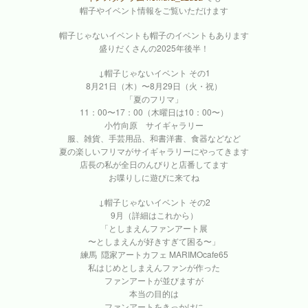
帽子やイベント情報をご覧いただけます
帽子じゃないイベントも帽子のイベントもあります
盛りだくさんの2025年後半！
↓帽子じゃないイベント その1
8月21日（木）〜8月29日（火・祝）
「夏のフリマ」
11：00〜17：00（木曜日は10：00〜）
小竹向原 サイギャラリー
服、雑貨、手芸用品、和書洋書、食器などなど
夏の楽しいフリマがサイギャラリーにやってきます
店長の私が全日のんびりと店番してます
お喋りしに遊びに来てね
↓帽子じゃないイベント その2
9月（詳細はこれから）
「としまえんファンアート展
〜としまえんが好きすぎて困る〜」
練馬 隠家アートカフェ MARIMOcafe65
私はじめとしまえんファンが作った
ファンアートが並びますが
本当の目的は
ファンアートをきっかけに