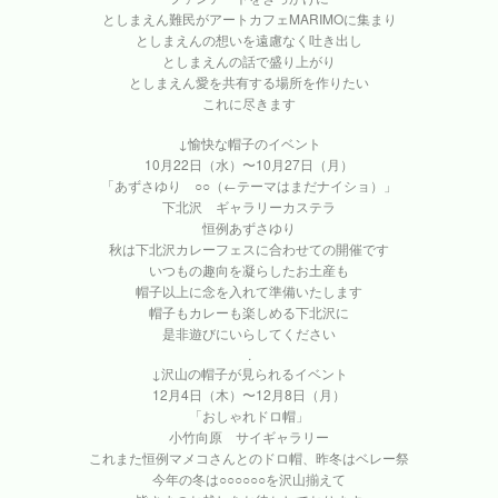
としまえん難民がアートカフェMARIMOに集まり
としまえんの想いを遠慮なく吐き出し
としまえんの話で盛り上がり
としまえん愛を共有する場所を作りたい
これに尽きます
↓愉快な帽子のイベント
10月22日（水）〜10月27日（月）
「あずさゆり ○○（←テーマはまだナイショ）」
下北沢 ギャラリーカステラ
恒例あずさゆり
秋は下北沢カレーフェスに合わせての開催です
いつもの趣向を凝らしたお土産も
帽子以上に念を入れて準備いたします
帽子もカレーも楽しめる下北沢に
是非遊びにいらしてください
.
↓沢山の帽子が見られるイベント
12月4日（木）〜12月8日（月）
「おしゃれドロ帽」
小竹向原 サイギャラリー
これまた恒例マメコさんとのドロ帽、昨冬はベレー祭
今年の冬は○○○○○○を沢山揃えて