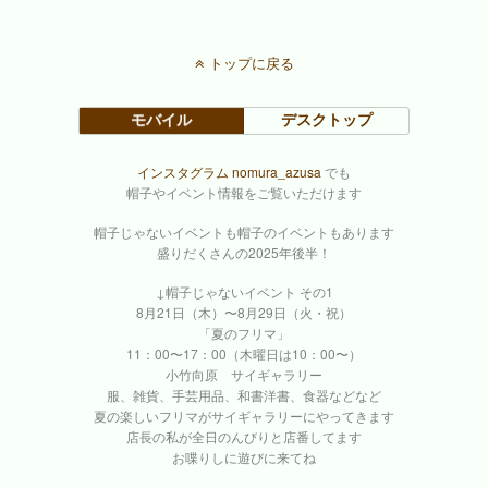
トップに戻る
モバイル
デスクトップ
インスタグラム nomura_azusa
でも
帽子やイベント情報をご覧いただけます
帽子じゃないイベントも帽子のイベントもあります
盛りだくさんの2025年後半！
↓帽子じゃないイベント その1
8月21日（木）〜8月29日（火・祝）
「夏のフリマ」
11：00〜17：00（木曜日は10：00〜）
小竹向原 サイギャラリー
服、雑貨、手芸用品、和書洋書、食器などなど
夏の楽しいフリマがサイギャラリーにやってきます
店長の私が全日のんびりと店番してます
お喋りしに遊びに来てね