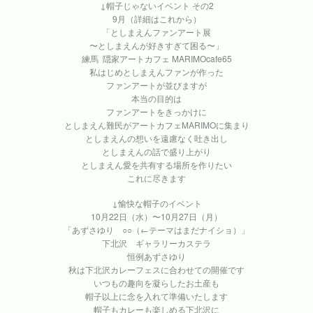
↓帽子じゃないイベント その2
9月（詳細はこれから）
「としまえんファンアート展
〜としまえんが好きすぎて困る〜」
練馬 隠家アートカフェ MARIMOcafe65
私はじめとしまえんファンが作った
ファンアートが並びますが
本当の目的は
ファンアートをきっかけに
としまえん難民がアートカフェMARIMOに集まり
としまえんの想いを遠慮なく吐き出し
としまえんの話で盛り上がり
としまえん愛を共有する場所を作りたい
これに尽きます
↓愉快な帽子のイベント
10月22日（水）〜10月27日（月）
「あずさゆり ○○（←テーマはまだナイショ）」
下北沢 ギャラリーカステラ
恒例あずさゆり
秋は下北沢カレーフェスに合わせての開催です
いつもの趣向を凝らしたお土産も
帽子以上に念を入れて準備いたします
帽子もカレーも楽しめる下北沢に