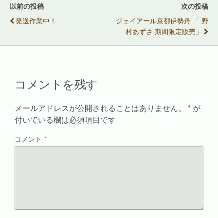
e
す
r
ル
以前の投稿
次の投稿
r
る
e
で
で
に
s
送
発送作業中！
ジェイアール京都伊勢丹 「
野
共
は
t
信
有
ク
で
(
村あずさ 期間限定販売」
(
リ
共
新
新
ッ
有
し
し
ク
(
い
い
し
新
ウ
ウ
て
し
ィ
ィ
く
い
ン
ン
だ
ウ
ド
ド
さ
ィ
ウ
コメントを残す
ウ
い
ン
で
で
(
ド
開
開
新
ウ
き
き
し
で
ま
ま
い
開
す
メールアドレスが公開されることはありません。
*
が
す
ウ
き
)
)
ィ
ま
付いている欄は必須項目です
ン
す
ド
)
ウ
コメント
*
で
開
き
ま
す
)