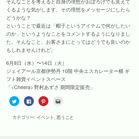
そんなことを考えると自身の理想がおぼろげでも見えて
くるような気がします。その理想をメッセージにしたら
どうかな？
ということで最近は「帽子というアイテムで何がしたい
のか」というようなことをコメントするようになりまし
た。そんなこと、お客さまにとってはどうでも良いのか
もしれませんけれど。
6月8日（水）〜14日（火）
ジェイアール京都伊勢丹 10階 中央エスカレーター横 ギ
フト雑貨イベントスペース
「
<Cheera>
野村あずさ 期間限定販売」
ク
F
ク
ク
リ
a
リ
リ
ッ
c
ッ
ッ
ク
e
ク
ク
し
b
し
し
カテゴリー:
イベント
,
思うこと
て
o
て
て
T
o
P
友
w
k
i
達
i
で
n
へ
t
共
t
メ
t
有
e
ー