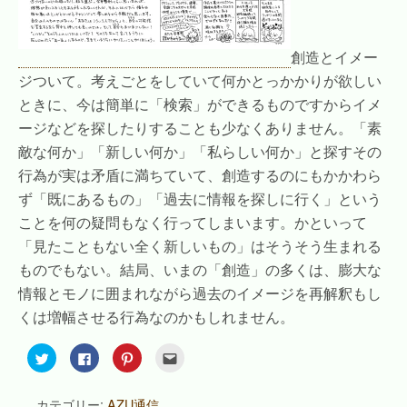
創造とイメー
ジついて。考えごとをしていて何かとっかかりが欲しい
ときに、今は簡単に「検索」ができるものですからイメ
ージなどを探したりすることも少なくありません。「素
敵な何か」「新しい何か」「私らしい何か」と探すその
行為が実は矛盾に満ちていて、創造するのにもかかわら
ず「既にあるもの」「過去に情報を探しに行く」という
ことを何の疑問もなく行ってしまいます。かといって
「見たこともない全く新しいもの」はそうそう生まれる
ものでもない。結局、いまの「創造」の多くは、膨大な
情報とモノに囲まれながら過去のイメージを再解釈もし
くは増幅させる行為なのかもしれません。
ク
F
ク
ク
リ
a
リ
リ
ッ
c
ッ
ッ
ク
e
ク
ク
し
b
し
し
カテゴリー:
AZU通信