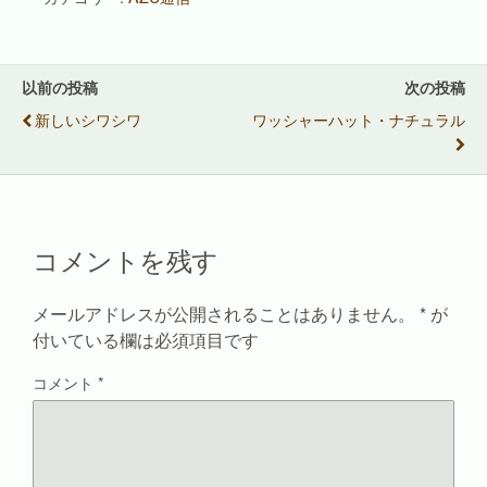
て
o
て
て
T
o
P
友
w
k
i
達
i
で
n
へ
t
共
t
メ
t
有
e
ー
e
す
r
ル
以前の投稿
次の投稿
r
る
e
で
で
に
s
送
新しいシワシワ
ワッシャーハット・ナチュラル
共
は
t
信
有
ク
で
(
(
リ
共
新
新
ッ
有
し
し
ク
(
い
い
し
新
ウ
ウ
て
し
ィ
ィ
く
い
ン
ン
だ
ウ
ド
ド
さ
ィ
ウ
コメントを残す
ウ
い
ン
で
で
(
ド
開
開
新
ウ
き
き
し
で
ま
ま
い
開
す
メールアドレスが公開されることはありません。
*
が
す
ウ
き
)
)
ィ
ま
付いている欄は必須項目です
ン
す
ド
)
ウ
コメント
*
で
開
き
ま
す
)