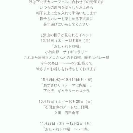
秋は下北沢カレーフェスに合わせての開催です
いつもの趣向を凝らしたお土産も
帽子以上に念を入れて準備いたします
帽子もカレーも楽しめる下北沢に
是非遊びにいらしてください
.
↓沢山の帽子が見られるイベント
12月4日（木）〜12月8日（月）
「おしゃれドロ帽」
小竹向原 サイギャラリー
これまた恒例マメコさんとのドロ帽、昨冬はベレー祭
今年の冬は○○○○○○を沢山揃えて
皆さまのお越しをお待ちしております
10月9日(水)〜10月14日(月・祝)
「あずさゆり（テーマは内緒）」
下北沢 ギャラリーカステラ
10月19日（土）〜10月20日（日）
「石田倉庫のアートな二日間」
立川 石田倉庫
11月28日（木）〜12月2日（月）
「おしゃれドロ帽 ベレー祭」