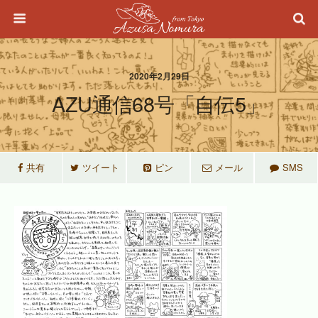
2020年2月29日
AZU通信68号「自伝5」
共有
ツイート
ピン
メール
SMS