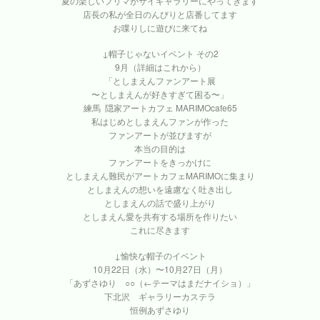
夏の楽しいフリマがサイギャラリーにやってきます
店長の私が全日のんびりと店番してます
お喋りしに遊びに来てね
↓帽子じゃないイベント その2
9月（詳細はこれから）
「としまえんファンアート展
〜としまえんが好きすぎて困る〜」
練馬 隠家アートカフェ MARIMOcafe65
私はじめとしまえんファンが作った
ファンアートが並びますが
本当の目的は
ファンアートをきっかけに
としまえん難民がアートカフェMARIMOに集まり
としまえんの想いを遠慮なく吐き出し
としまえんの話で盛り上がり
としまえん愛を共有する場所を作りたい
これに尽きます
↓愉快な帽子のイベント
10月22日（水）〜10月27日（月）
「あずさゆり ○○（←テーマはまだナイショ）」
下北沢 ギャラリーカステラ
恒例あずさゆり