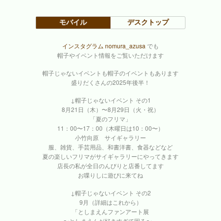
モバイル
デスクトップ
インスタグラム nomura_azusa
でも
帽子やイベント情報をご覧いただけます
帽子じゃないイベントも帽子のイベントもあります
盛りだくさんの2025年後半！
↓帽子じゃないイベント その1
8月21日（木）〜8月29日（火・祝）
「夏のフリマ」
11：00〜17：00（木曜日は10：00〜）
小竹向原 サイギャラリー
服、雑貨、手芸用品、和書洋書、食器などなど
夏の楽しいフリマがサイギャラリーにやってきます
店長の私が全日のんびりと店番してます
お喋りしに遊びに来てね
↓帽子じゃないイベント その2
9月（詳細はこれから）
「としまえんファンアート展
〜としまえんが好きすぎて困る〜」