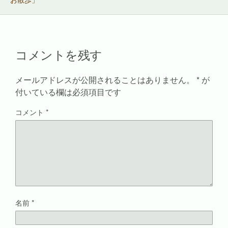
(
リ
共
新
新
ッ
有
し
し
ク
(
い
い
し
新
ウ
ウ
て
し
ィ
ィ
く
い
ン
ン
だ
ウ
ド
ド
さ
ィ
ウ
コメントを残す
ウ
い
ン
で
で
(
ド
開
開
新
ウ
き
き
し
で
ま
ま
い
開
す
メールアドレスが公開されることはありません。
*
が
す
ウ
き
)
)
ィ
ま
付いている欄は必須項目です
ン
す
ド
)
ウ
コメント
*
で
開
き
ま
す
)
名前
*