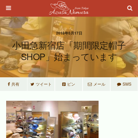
2018年5月17日
小田急新宿店「期間限定帽子
SHOP」始まっています
共有
ツイート
ピン
メール
SMS