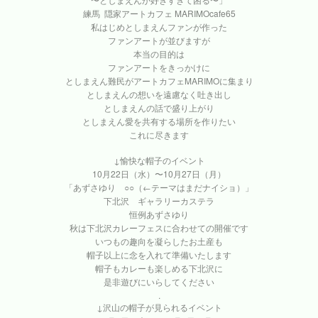
練馬 隠家アートカフェ MARIMOcafe65
私はじめとしまえんファンが作った
ファンアートが並びますが
本当の目的は
ファンアートをきっかけに
としまえん難民がアートカフェMARIMOに集まり
としまえんの想いを遠慮なく吐き出し
としまえんの話で盛り上がり
としまえん愛を共有する場所を作りたい
これに尽きます
↓愉快な帽子のイベント
10月22日（水）〜10月27日（月）
「あずさゆり ○○（←テーマはまだナイショ）」
下北沢 ギャラリーカステラ
恒例あずさゆり
秋は下北沢カレーフェスに合わせての開催です
いつもの趣向を凝らしたお土産も
帽子以上に念を入れて準備いたします
帽子もカレーも楽しめる下北沢に
是非遊びにいらしてください
.
↓沢山の帽子が見られるイベント