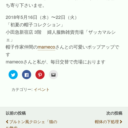
ち寄り下さいませ。
2018年5月16日（水）〜22日（火）
「初夏の帽子コレクション」
小田急新宿店 3階 婦人服飾雑貨売場「ザッカマルシ
ェ」
帽子作家仲間の
mameco
さんとの可愛いポップアップで
す
mamecoさんと私が、毎日交替で売場におります
ク
F
ク
ク
リ
a
リ
リ
ッ
c
ッ
ッ
ク
e
ク
ク
し
b
し
し
カテゴリー:
イベント
て
o
て
て
T
o
P
友
w
k
i
達
i
で
n
へ
t
共
t
メ
t
有
e
ー
e
す
r
ル
以前の投稿
次の投稿
r
る
e
で
で
に
s
送
ブルトン風クロシェ「猫の
帽体の下処理
共
は
t
信
有
ク
で
(
お散歩」