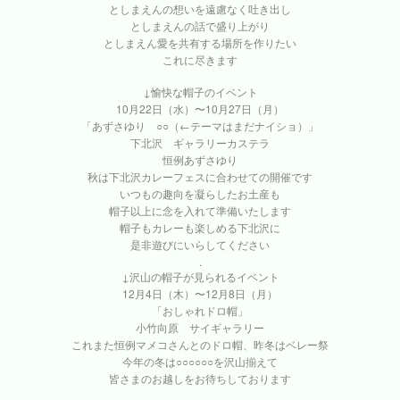
としまえんの想いを遠慮なく吐き出し
としまえんの話で盛り上がり
としまえん愛を共有する場所を作りたい
これに尽きます
↓愉快な帽子のイベント
10月22日（水）〜10月27日（月）
「あずさゆり ○○（←テーマはまだナイショ）」
下北沢 ギャラリーカステラ
恒例あずさゆり
秋は下北沢カレーフェスに合わせての開催です
いつもの趣向を凝らしたお土産も
帽子以上に念を入れて準備いたします
帽子もカレーも楽しめる下北沢に
是非遊びにいらしてください
.
↓沢山の帽子が見られるイベント
12月4日（木）〜12月8日（月）
「おしゃれドロ帽」
小竹向原 サイギャラリー
これまた恒例マメコさんとのドロ帽、昨冬はベレー祭
今年の冬は○○○○○○を沢山揃えて
皆さまのお越しをお待ちしております