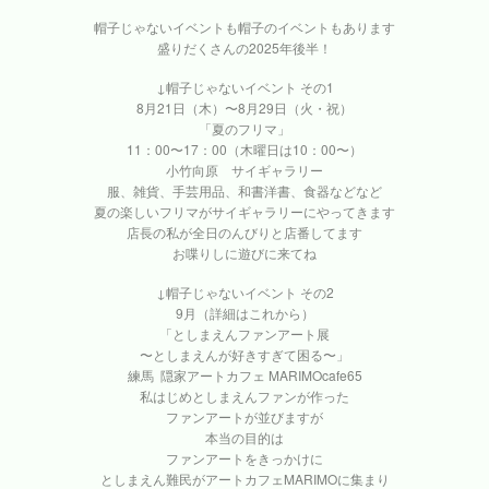
帽子じゃないイベントも帽子のイベントもあります
盛りだくさんの2025年後半！
↓帽子じゃないイベント その1
8月21日（木）〜8月29日（火・祝）
「夏のフリマ」
11：00〜17：00（木曜日は10：00〜）
小竹向原 サイギャラリー
服、雑貨、手芸用品、和書洋書、食器などなど
夏の楽しいフリマがサイギャラリーにやってきます
店長の私が全日のんびりと店番してます
お喋りしに遊びに来てね
↓帽子じゃないイベント その2
9月（詳細はこれから）
「としまえんファンアート展
〜としまえんが好きすぎて困る〜」
練馬 隠家アートカフェ MARIMOcafe65
私はじめとしまえんファンが作った
ファンアートが並びますが
本当の目的は
ファンアートをきっかけに
としまえん難民がアートカフェMARIMOに集まり