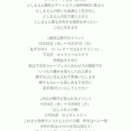
としまえん難民がアートカフェMARIMOに集まり
としまえんの想いを遠慮なく吐き出し
としまえんの話で盛り上がり
としまえん愛を共有する場所を作りたい
これに尽きます
↓愉快な帽子のイベント
10月22日（水）〜10月27日（月）
「あずさゆり ○○（←テーマはまだナイショ）」
下北沢 ギャラリーカステラ
恒例あずさゆり
秋は下北沢カレーフェスに合わせての開催です
いつもの趣向を凝らしたお土産も
帽子以上に念を入れて準備いたします
帽子もカレーも楽しめる下北沢に
是非遊びにいらしてください
.
↓沢山の帽子が見られるイベント
12月4日（木）〜12月8日（月）
「おしゃれドロ帽」
小竹向原 サイギャラリー
これまた恒例マメコさんとのドロ帽、昨冬はベレー祭
今年の冬は○○○○○○を沢山揃えて