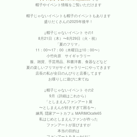
帽子やイベント情報をご覧いただけます
帽子じゃないイベントも帽子のイベントもあります
盛りだくさんの2025年後半！
↓帽子じゃないイベント その1
8月21日（木）〜8月29日（火・祝）
「夏のフリマ」
11：00〜17：00（木曜日は10：00〜）
小竹向原 サイギャラリー
服、雑貨、手芸用品、和書洋書、食器などなど
夏の楽しいフリマがサイギャラリーにやってきます
店長の私が全日のんびりと店番してます
お喋りしに遊びに来てね
↓帽子じゃないイベント その2
9月（詳細はこれから）
「としまえんファンアート展
〜としまえんが好きすぎて困る〜」
練馬 隠家アートカフェ MARIMOcafe65
私はじめとしまえんファンが作った
ファンアートが並びますが
本当の目的は
ファンアートをきっかけに