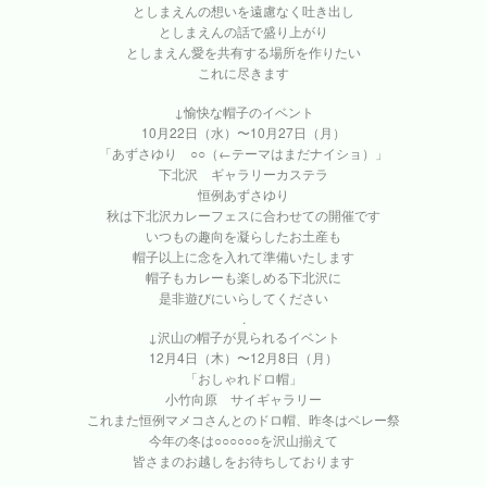
としまえんの想いを遠慮なく吐き出し
としまえんの話で盛り上がり
としまえん愛を共有する場所を作りたい
これに尽きます
↓愉快な帽子のイベント
10月22日（水）〜10月27日（月）
「あずさゆり ○○（←テーマはまだナイショ）」
下北沢 ギャラリーカステラ
恒例あずさゆり
秋は下北沢カレーフェスに合わせての開催です
いつもの趣向を凝らしたお土産も
帽子以上に念を入れて準備いたします
帽子もカレーも楽しめる下北沢に
是非遊びにいらしてください
.
↓沢山の帽子が見られるイベント
12月4日（木）〜12月8日（月）
「おしゃれドロ帽」
小竹向原 サイギャラリー
これまた恒例マメコさんとのドロ帽、昨冬はベレー祭
今年の冬は○○○○○○を沢山揃えて
皆さまのお越しをお待ちしております