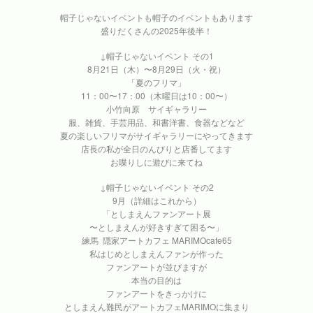
帽子じゃないイベントも帽子のイベントもあります
盛りだくさんの2025年後半！
↓帽子じゃないイベント その1
8月21日（木）〜8月29日（火・祝）
「夏のフリマ」
11：00〜17：00（木曜日は10：00〜）
小竹向原 サイギャラリー
服、雑貨、手芸用品、和書洋書、食器などなど
夏の楽しいフリマがサイギャラリーにやってきます
店長の私が全日のんびりと店番してます
お喋りしに遊びに来てね
↓帽子じゃないイベント その2
9月（詳細はこれから）
「としまえんファンアート展
〜としまえんが好きすぎて困る〜」
練馬 隠家アートカフェ MARIMOcafe65
私はじめとしまえんファンが作った
ファンアートが並びますが
本当の目的は
ファンアートをきっかけに
としまえん難民がアートカフェMARIMOに集まり