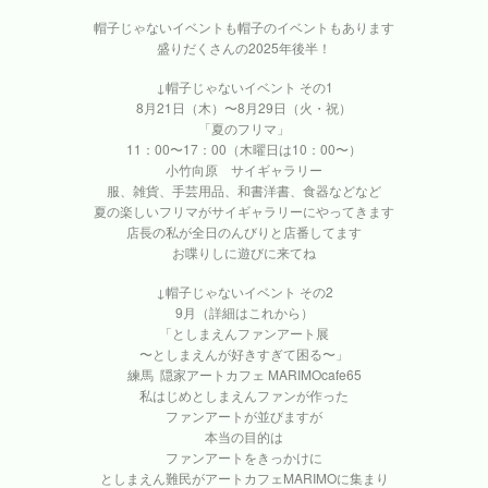
帽子じゃないイベントも帽子のイベントもあります
盛りだくさんの2025年後半！
↓帽子じゃないイベント その1
8月21日（木）〜8月29日（火・祝）
「夏のフリマ」
11：00〜17：00（木曜日は10：00〜）
小竹向原 サイギャラリー
服、雑貨、手芸用品、和書洋書、食器などなど
夏の楽しいフリマがサイギャラリーにやってきます
店長の私が全日のんびりと店番してます
お喋りしに遊びに来てね
↓帽子じゃないイベント その2
9月（詳細はこれから）
「としまえんファンアート展
〜としまえんが好きすぎて困る〜」
練馬 隠家アートカフェ MARIMOcafe65
私はじめとしまえんファンが作った
ファンアートが並びますが
本当の目的は
ファンアートをきっかけに
としまえん難民がアートカフェMARIMOに集まり