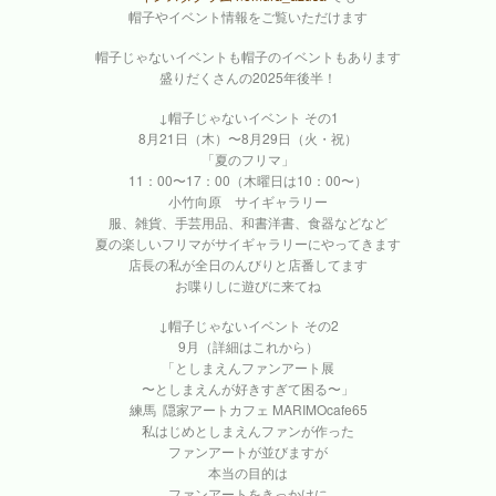
帽子やイベント情報をご覧いただけます
帽子じゃないイベントも帽子のイベントもあります
盛りだくさんの2025年後半！
↓帽子じゃないイベント その1
8月21日（木）〜8月29日（火・祝）
「夏のフリマ」
11：00〜17：00（木曜日は10：00〜）
小竹向原 サイギャラリー
服、雑貨、手芸用品、和書洋書、食器などなど
夏の楽しいフリマがサイギャラリーにやってきます
店長の私が全日のんびりと店番してます
お喋りしに遊びに来てね
↓帽子じゃないイベント その2
9月（詳細はこれから）
「としまえんファンアート展
〜としまえんが好きすぎて困る〜」
練馬 隠家アートカフェ MARIMOcafe65
私はじめとしまえんファンが作った
ファンアートが並びますが
本当の目的は
ファンアートをきっかけに