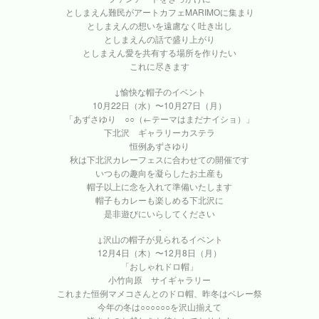
としまえん難民がアートカフェMARIMOに集まり
としまえんの想いを遠慮なく吐き出し
としまえんの話で盛り上がり
としまえん愛を共有する場所を作りたい
これに尽きます
↓愉快な帽子のイベント
10月22日（水）〜10月27日（月）
「あずさゆり ○○（←テーマはまだナイショ）」
下北沢 ギャラリーカステラ
恒例あずさゆり
秋は下北沢カレーフェスに合わせての開催です
いつもの趣向を凝らしたお土産も
帽子以上に念を入れて準備いたします
帽子もカレーも楽しめる下北沢に
是非遊びにいらしてください
.
↓沢山の帽子が見られるイベント
12月4日（木）〜12月8日（月）
「おしゃれドロ帽」
小竹向原 サイギャラリー
これまた恒例マメコさんとのドロ帽、昨冬はベレー祭
今年の冬は○○○○○○を沢山揃えて