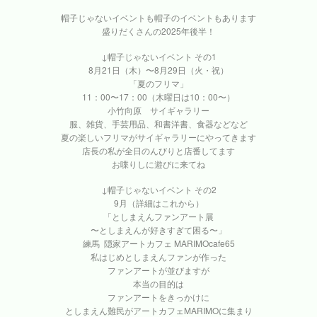
帽子じゃないイベントも帽子のイベントもあります
盛りだくさんの2025年後半！
↓帽子じゃないイベント その1
8月21日（木）〜8月29日（火・祝）
「夏のフリマ」
11：00〜17：00（木曜日は10：00〜）
小竹向原 サイギャラリー
服、雑貨、手芸用品、和書洋書、食器などなど
夏の楽しいフリマがサイギャラリーにやってきます
店長の私が全日のんびりと店番してます
お喋りしに遊びに来てね
↓帽子じゃないイベント その2
9月（詳細はこれから）
「としまえんファンアート展
〜としまえんが好きすぎて困る〜」
練馬 隠家アートカフェ MARIMOcafe65
私はじめとしまえんファンが作った
ファンアートが並びますが
本当の目的は
ファンアートをきっかけに
としまえん難民がアートカフェMARIMOに集まり