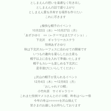
としまえんの想いを遠慮なく吐き出し
としまえんの話で盛り上がり
としまえん愛を共有する場所を作りたい
これに尽きます
↓愉快な帽子のイベント
10月22日（水）〜10月27日（月）
「あずさゆり ○○（←テーマはまだナイショ）」
下北沢 ギャラリーカステラ
恒例あずさゆり
秋は下北沢カレーフェスに合わせての開催です
いつもの趣向を凝らしたお土産も
帽子以上に念を入れて準備いたします
帽子もカレーも楽しめる下北沢に
是非遊びにいらしてください
.
↓沢山の帽子が見られるイベント
12月4日（木）〜12月8日（月）
「おしゃれドロ帽」
小竹向原 サイギャラリー
これまた恒例マメコさんとのドロ帽、昨冬はベレー祭
今年の冬は○○○○○○を沢山揃えて
皆さまのお越しをお待ちしております