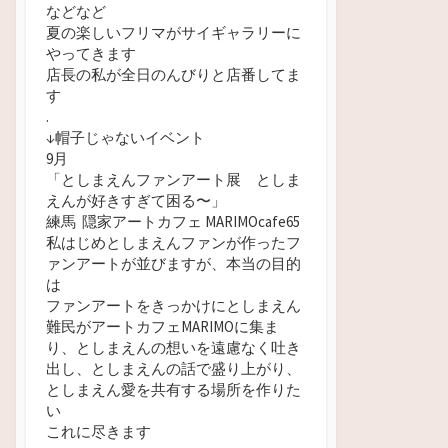
などなど
夏の楽しいフリマがサイギャラリーに
やってきます
店長の私が全日のんびりと店番してま
す
.
↓帽子じゃないイベント
9月
「としまえんファンアート展 としま
えんが好きすぎて困る
〜」
練馬 隠家アートカフェ MARIMOcafe65
私はじめとしまえんファンが作ったフ
ァンアートが並びますが、本当の目的
は
ファンアートをきっかけにとしまえん
難民がアートカフェMARIMOに集ま
り、としまえんの想いを遠慮なく吐き
出し、としまえんの話で盛り上がり、
としまえん愛を共有する場所を作りた
い
これに尽きます