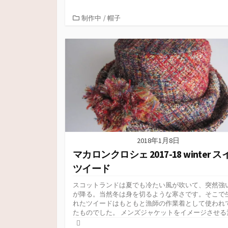
ッ
c
ッ
ッ
ク
e
ク
ク
し
b
し
し
カ
制作中
/
帽子
て
o
て
て
T
o
P
友
テ
w
k
i
達
i
で
n
へ
ゴ
t
共
t
メ
リ
t
有
e
ー
e
す
r
ル
ー
r
る
e
で
で
に
s
送
共
は
t
信
有
ク
で
(
(
リ
共
新
新
ッ
有
し
し
ク
(
い
い
し
新
ウ
ウ
て
し
ィ
ィ
く
い
ン
ン
だ
ウ
ド
ド
さ
ィ
ウ
ウ
い
ン
で
2018年1月8日
で
(
ド
開
開
新
ウ
き
マカロンクロシェ 2017-18 winter 
き
し
で
ま
ま
い
開
す
す
ウ
き
)
ツイード
)
ィ
ま
ン
す
ド
)
スコットランドは夏でも冷たい風が吹いて、突然強
ウ
が降る。当然冬は身を切るような寒さです。そこで
で
開
れたツイードはもともと漁師の作業着として使われ
き
たものでした。 メンズジャケットをイメージさせる素.
ま
す
)