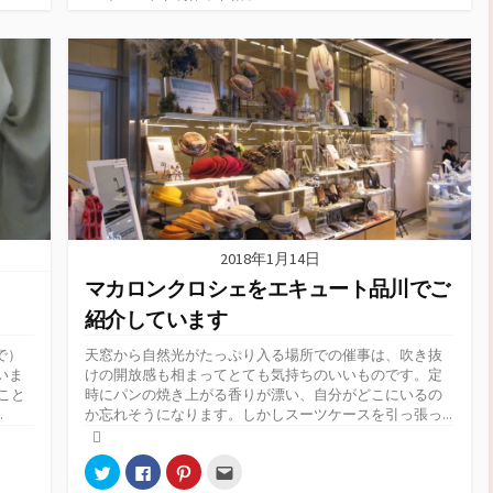
T
o
P
友
テ
w
k
i
達
i
で
n
へ
ゴ
t
共
t
メ
リ
t
有
e
ー
e
す
r
ル
ー
r
る
e
で
で
に
s
送
共
は
t
信
有
ク
で
(
(
リ
共
新
新
ッ
有
し
し
ク
(
い
い
し
新
ウ
ウ
て
し
ィ
ィ
く
い
ン
ン
だ
ウ
ド
ド
さ
ィ
ウ
ウ
い
ン
で
2018年1月14日
で
(
ド
開
開
新
ウ
き
マカロンクロシェをエキュート品川でご
き
し
で
ま
ま
い
開
す
す
ウ
き
)
紹介しています
)
ィ
ま
ン
す
ド
)
で）
天窓から自然光がたっぷり入る場所での催事は、吹き抜
ウ
いま
けの開放感も相まってとても気持ちのいいものです。定
で
開
こと
時にパンの焼き上がる香りが漂い、自分がどこにいるの
き
.
か忘れそうになります。しかしスーツケースを引っ張っ...
ま
す
)
ク
F
ク
ク
リ
a
リ
リ