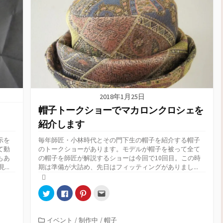
2018年1月25日
帽子トークショーでマカロンクロシェを
紹介します
示を
毎年師匠・小林時代とその門下生の帽子を紹介する帽子
て動
のトークショーがあります。モデルが帽子を被って全て
もあ
の帽子を師匠が解説するショーは今回で10回目。この時
..
期は準備が大詰め、先日はフィッティングがありまし...
ク
F
ク
ク
リ
a
リ
リ
ッ
c
ッ
ッ
ク
e
ク
ク
し
b
し
し
カ
イベント
/
制作中
/
帽子
て
o
て
て