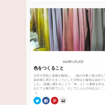
T
o
P
友
テ
w
k
i
達
i
で
n
へ
ゴ
t
共
t
メ
リ
t
有
e
ー
e
す
r
ル
ー
r
る
e
で
で
に
s
送
共
は
t
信
有
ク
で
(
(
リ
共
新
新
ッ
有
し
し
ク
(
い
い
し
新
ウ
ウ
て
し
ィ
ィ
く
い
ン
ン
だ
ウ
ド
ド
さ
ィ
ウ
ウ
い
ン
で
で
(
ド
開
開
新
ウ
き
き
し
で
ま
2018年1月23日
ま
い
開
す
す
ウ
き
)
色をつくること
)
ィ
ま
ン
す
ド
)
大学大学院と染織を勉強し、（他の仕事と掛け持ち
ウ
染め物工房のスタッフとして20年ほど服地を染めて
で
開
した。 染織に携わることで「布」という素材を作る
き
はとても魅力的でした。そしてたぶんそれ以上に「..
ま
す
)
ク
F
ク
ク
リ
a
リ
リ