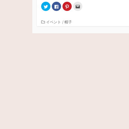
ク
F
ク
ク
リ
a
リ
リ
ッ
c
ッ
ッ
ク
e
ク
ク
し
b
し
し
カ
イベント
/
帽子
て
o
て
て
T
o
P
友
テ
w
k
i
達
i
で
n
へ
ゴ
t
共
t
メ
リ
t
有
e
ー
e
す
r
ル
ー
r
る
e
で
で
に
s
送
共
は
t
信
有
ク
で
(
(
リ
共
新
新
ッ
有
し
し
ク
(
い
い
し
新
ウ
ウ
て
し
ィ
ィ
く
い
ン
ン
だ
ウ
ド
ド
さ
ィ
ウ
ウ
い
ン
で
で
(
ド
開
開
新
ウ
き
き
し
で
ま
ま
い
開
す
す
ウ
き
)
)
ィ
ま
ン
す
ド
)
ウ
で
開