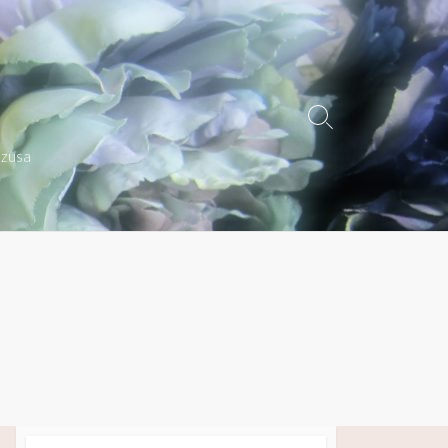
検
索
azusa
切
り
替
え