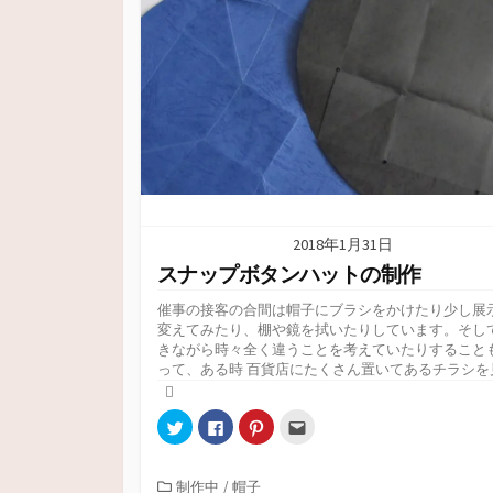
2018年1月31日
スナップボタンハットの制作
催事の接客の合間は帽子にブラシをかけたり少し展
変えてみたり、棚や鏡を拭いたりしています。そし
きながら時々全く違うことを考えていたりすること
って、ある時 百貨店にたくさん置いてあるチラシを見.
ク
F
ク
ク
リ
a
リ
リ
ッ
c
ッ
ッ
ク
e
ク
ク
し
b
し
し
カ
制作中
/
帽子
て
o
て
て