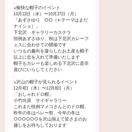
.
↓愉快な帽子のイベント
10月22日（水）
〜10月27日（月）
「あずさゆり ○
○（←テーマはまだ
ナイショ）」
下北沢 ギャラリーカステラ
恒例あずさゆり、秋は下北沢カレーフ
ェスに合わせての開催です
いつもの趣向を凝らしたお土産も帽子
以上に念を入れて準備いたします
帽子もカレーも楽しめる下北沢に是非
遊びにいらしてください
.
↓沢山の帽子が見られるイベント
12月4日（木）〜12月8日（月）
「おしゃれドロ帽」
小竹向原 サイギャラリー
これまた恒例マメコさんとのドロ帽、
昨年の冬はベレー祭、今年の冬は
○○○○○○を沢山揃えて皆さまのお
越しをお待ちしております