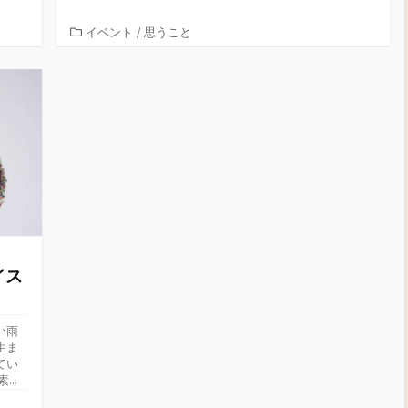
ッ
c
ッ
ッ
ク
e
ク
ク
し
b
し
し
カ
イベント
/
思うこと
て
o
て
て
T
o
P
友
テ
w
k
i
達
i
で
n
へ
ゴ
t
共
t
メ
リ
t
有
e
ー
e
す
r
ル
ー
r
る
e
で
で
に
s
送
共
は
t
信
有
ク
で
(
(
リ
共
新
新
ッ
有
し
し
ク
(
い
い
し
新
ウ
ウ
て
し
ィ
ィ
く
い
ン
ン
だ
ウ
ド
ド
さ
ィ
ウ
ウ
い
ン
で
で
(
ド
開
開
新
ウ
き
スイス
き
し
で
ま
ま
い
開
す
す
ウ
き
)
)
ィ
ま
ン
す
ド
)
い雨
ウ
生ま
で
開
てい
き
..
ま
す
)