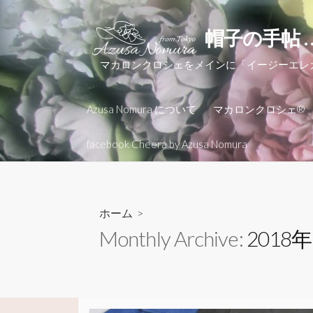
コ
ン
帽子の手帖 
テ
ン
マカロンクロシェをメインに「イージーエ
ツ
へ
Azusa Nomura について
マカロンクロシェ®
ス
キ
facebook Cheera by Azusa Nomura
ッ
プ
ホーム
>
Monthly Archive:
2018