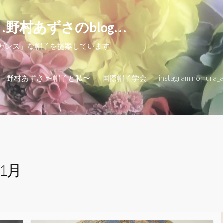
…野村あずさのblog…
レガンス」な帽子を提案しています
野村あずさ 〜帽子と私〜
国際帽子学会
instagram nomura_
年1月