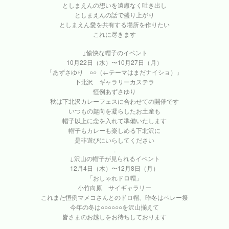
としまえんの想いを遠慮なく吐き出し
としまえんの話で盛り上がり
としまえん愛を共有する場所を作りたい
これに尽きます
↓愉快な帽子のイベント
10月22日（水）〜10月27日（月）
「あずさゆり ○○（←テーマはまだナイショ）」
下北沢 ギャラリーカステラ
恒例あずさゆり
秋は下北沢カレーフェスに合わせての開催です
いつもの趣向を凝らしたお土産も
帽子以上に念を入れて準備いたします
帽子もカレーも楽しめる下北沢に
是非遊びにいらしてください
.
↓沢山の帽子が見られるイベント
12月4日（木）〜12月8日（月）
「おしゃれドロ帽」
小竹向原 サイギャラリー
これまた恒例マメコさんとのドロ帽、昨冬はベレー祭
今年の冬は○○○○○○を沢山揃えて
皆さまのお越しをお待ちしております