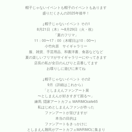
帽子じゃないイベントも帽子のイベントもあります
盛りだくさんの2025年後半！
↓帽子じゃないイベント その1
8月21日（木）〜8月29日（火・祝）
「夏のフリマ」
11：00〜17：00（木曜日は10：00〜）
小竹向原 サイギャラリー
服、雑貨、手芸用品、和書洋書、食器などなど
夏の楽しいフリマがサイギャラリーにやってきます
店長の私が全日のんびりと店番してます
お喋りしに遊びに来てね
↓帽子じゃないイベント その2
9月（詳細はこれから）
「としまえんファンアート展
〜としまえんが好きすぎて困る〜」
練馬 隠家アートカフェ MARIMOcafe65
私はじめとしまえんファンが作った
ファンアートが並びますが
本当の目的は
ファンアートをきっかけに
としまえん難民がアートカフェMARIMOに集まり