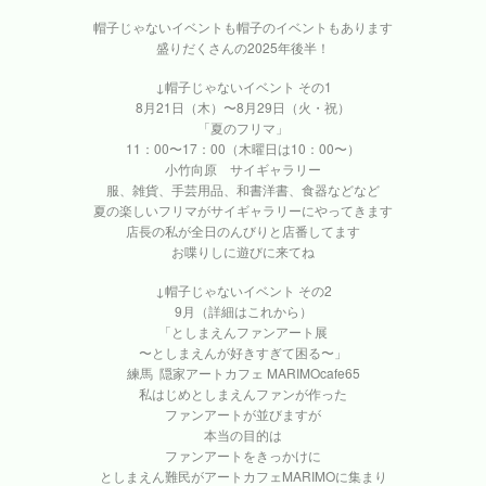
帽子じゃないイベントも帽子のイベントもあります
盛りだくさんの2025年後半！
↓帽子じゃないイベント その1
8月21日（木）〜8月29日（火・祝）
「夏のフリマ」
11：00〜17：00（木曜日は10：00〜）
小竹向原 サイギャラリー
服、雑貨、手芸用品、和書洋書、食器などなど
夏の楽しいフリマがサイギャラリーにやってきます
店長の私が全日のんびりと店番してます
お喋りしに遊びに来てね
↓帽子じゃないイベント その2
9月（詳細はこれから）
「としまえんファンアート展
〜としまえんが好きすぎて困る〜」
練馬 隠家アートカフェ MARIMOcafe65
私はじめとしまえんファンが作った
ファンアートが並びますが
本当の目的は
ファンアートをきっかけに
としまえん難民がアートカフェMARIMOに集まり