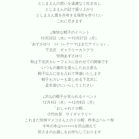
としまえんの想いを遠慮なく吐き出し
としまえんの話で盛り上がり
としまえん愛を共有する場所を作りたい
これに尽きます
↓愉快な帽子のイベント
10月22日（水）〜10月27日（月）
「あずさゆり ○○（←テーマはまだナイショ）」
下北沢 ギャラリーカステラ
恒例あずさゆり
秋は下北沢カレーフェスに合わせての開催です
いつもの趣向を凝らしたお土産も
帽子以上に念を入れて準備いたします
帽子もカレーも楽しめる下北沢に
是非遊びにいらしてください
.
↓沢山の帽子が見られるイベント
12月4日（木）〜12月8日（月）
「おしゃれドロ帽」
小竹向原 サイギャラリー
これまた恒例マメコさんとのドロ帽、昨冬はベレー祭
今年の冬は○○○○○○を沢山揃えて
皆さまのお越しをお待ちしております