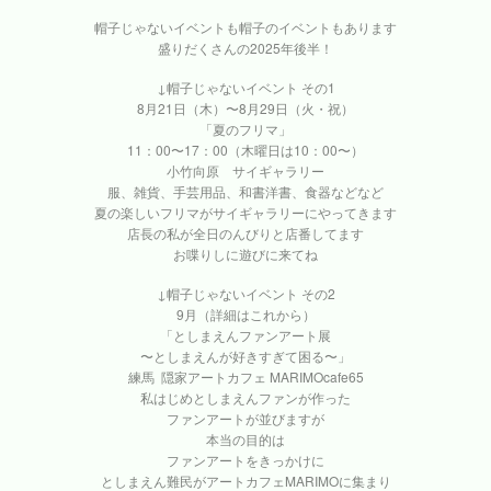
帽子じゃないイベントも帽子のイベントもあります
盛りだくさんの2025年後半！
↓帽子じゃないイベント その1
8月21日（木）〜8月29日（火・祝）
「夏のフリマ」
11：00〜17：00（木曜日は10：00〜）
小竹向原 サイギャラリー
服、雑貨、手芸用品、和書洋書、食器などなど
夏の楽しいフリマがサイギャラリーにやってきます
店長の私が全日のんびりと店番してます
お喋りしに遊びに来てね
↓帽子じゃないイベント その2
9月（詳細はこれから）
「としまえんファンアート展
〜としまえんが好きすぎて困る〜」
練馬 隠家アートカフェ MARIMOcafe65
私はじめとしまえんファンが作った
ファンアートが並びますが
本当の目的は
ファンアートをきっかけに
としまえん難民がアートカフェMARIMOに集まり