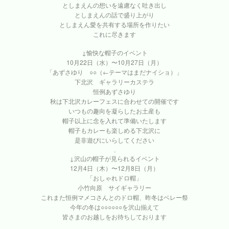
としまえんの想いを遠慮なく吐き出し
としまえんの話で盛り上がり
としまえん愛を共有する場所を作りたい
これに尽きます
↓愉快な帽子のイベント
10月22日（水）〜10月27日（月）
「あずさゆり ○○（←テーマはまだナイショ）」
下北沢 ギャラリーカステラ
恒例あずさゆり
秋は下北沢カレーフェスに合わせての開催です
いつもの趣向を凝らしたお土産も
帽子以上に念を入れて準備いたします
帽子もカレーも楽しめる下北沢に
是非遊びにいらしてください
.
↓沢山の帽子が見られるイベント
12月4日（木）〜12月8日（月）
「おしゃれドロ帽」
小竹向原 サイギャラリー
これまた恒例マメコさんとのドロ帽、昨冬はベレー祭
今年の冬は○○○○○○を沢山揃えて
皆さまのお越しをお待ちしております