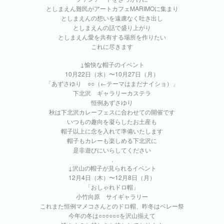
としまえん難民がアートカフェMARIMOに集まり
としまえんの想いを遠慮なく吐き出し
としまえんの話で盛り上がり
としまえん愛を共有する場所を作りたい
これに尽きます
↓愉快な帽子のイベント
10月22日（水）〜10月27日（月）
「あずさゆり ○○（←テーマはまだナイショ）」
下北沢 ギャラリーカステラ
恒例あずさゆり
秋は下北沢カレーフェスに合わせての開催です
いつもの趣向を凝らしたお土産も
帽子以上に念を入れて準備いたします
帽子もカレーも楽しめる下北沢に
是非遊びにいらしてください
.
↓沢山の帽子が見られるイベント
12月4日（木）〜12月8日（月）
「おしゃれドロ帽」
小竹向原 サイギャラリー
これまた恒例マメコさんとのドロ帽、昨冬はベレー祭
今年の冬は○○○○○○を沢山揃えて