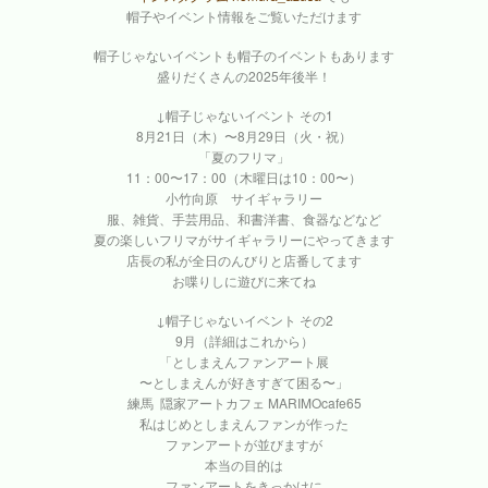
帽子やイベント情報をご覧いただけます
帽子じゃないイベントも帽子のイベントもあります
盛りだくさんの2025年後半！
↓帽子じゃないイベント その1
8月21日（木）〜8月29日（火・祝）
「夏のフリマ」
11：00〜17：00（木曜日は10：00〜）
小竹向原 サイギャラリー
服、雑貨、手芸用品、和書洋書、食器などなど
夏の楽しいフリマがサイギャラリーにやってきます
店長の私が全日のんびりと店番してます
お喋りしに遊びに来てね
↓帽子じゃないイベント その2
9月（詳細はこれから）
「としまえんファンアート展
〜としまえんが好きすぎて困る〜」
練馬 隠家アートカフェ MARIMOcafe65
私はじめとしまえんファンが作った
ファンアートが並びますが
本当の目的は
ファンアートをきっかけに