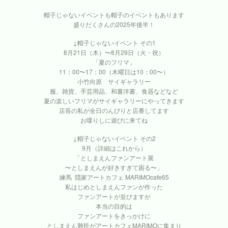
帽子じゃないイベントも帽子のイベントもあります
盛りだくさんの2025年後半！
↓帽子じゃないイベント その1
8月21日（木）〜8月29日（火・祝）
「夏のフリマ」
11：00〜17：00（木曜日は10：00〜）
小竹向原 サイギャラリー
服、雑貨、手芸用品、和書洋書、食器などなど
夏の楽しいフリマがサイギャラリーにやってきます
店長の私が全日のんびりと店番してます
お喋りしに遊びに来てね
↓帽子じゃないイベント その2
9月（詳細はこれから）
「としまえんファンアート展
〜としまえんが好きすぎて困る〜」
練馬 隠家アートカフェ MARIMOcafe65
私はじめとしまえんファンが作った
ファンアートが並びますが
本当の目的は
ファンアートをきっかけに
としまえん難民がアートカフェMARIMOに集まり