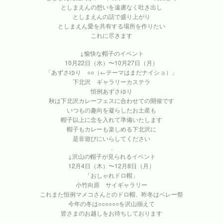
としまえんの想いを遠慮なく吐き出し
としまえんの話で盛り上がり
としまえん愛を共有する場所を作りたい
これに尽きます
↓愉快な帽子のイベント
10月22日（水）〜10月27日（月）
「あずさゆり ○○（←テーマはまだナイショ）」
下北沢 ギャラリーカステラ
恒例あずさゆり
秋は下北沢カレーフェスに合わせての開催です
いつもの趣向を凝らしたお土産も
帽子以上に念を入れて準備いたします
帽子もカレーも楽しめる下北沢に
是非遊びにいらしてください
.
↓沢山の帽子が見られるイベント
12月4日（木）〜12月8日（月）
「おしゃれドロ帽」
小竹向原 サイギャラリー
これまた恒例マメコさんとのドロ帽、昨冬はベレー祭
今年の冬は○○○○○○を沢山揃えて
皆さまのお越しをお待ちしております