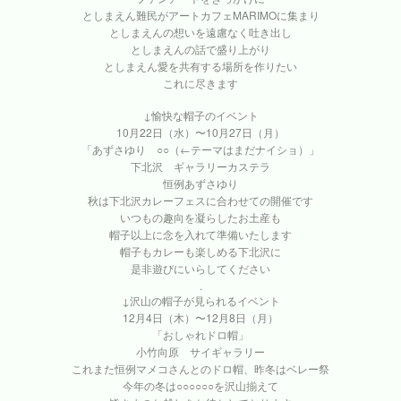
としまえん難民がアートカフェMARIMOに集まり
としまえんの想いを遠慮なく吐き出し
としまえんの話で盛り上がり
としまえん愛を共有する場所を作りたい
これに尽きます
↓愉快な帽子のイベント
10月22日（水）〜10月27日（月）
「あずさゆり ○○（←テーマはまだナイショ）」
下北沢 ギャラリーカステラ
恒例あずさゆり
秋は下北沢カレーフェスに合わせての開催です
いつもの趣向を凝らしたお土産も
帽子以上に念を入れて準備いたします
帽子もカレーも楽しめる下北沢に
是非遊びにいらしてください
.
↓沢山の帽子が見られるイベント
12月4日（木）〜12月8日（月）
「おしゃれドロ帽」
小竹向原 サイギャラリー
これまた恒例マメコさんとのドロ帽、昨冬はベレー祭
今年の冬は○○○○○○を沢山揃えて