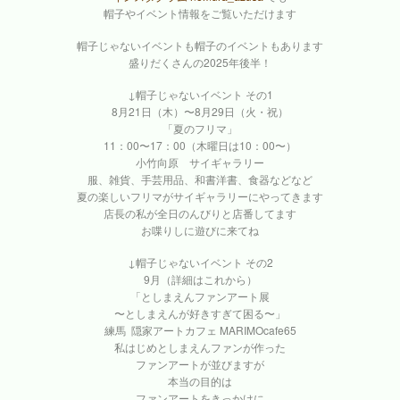
帽子やイベント情報をご覧いただけます
帽子じゃないイベントも帽子のイベントもあります
盛りだくさんの2025年後半！
↓帽子じゃないイベント その1
8月21日（木）〜8月29日（火・祝）
「夏のフリマ」
11：00〜17：00（木曜日は10：00〜）
小竹向原 サイギャラリー
服、雑貨、手芸用品、和書洋書、食器などなど
夏の楽しいフリマがサイギャラリーにやってきます
店長の私が全日のんびりと店番してます
お喋りしに遊びに来てね
↓帽子じゃないイベント その2
9月（詳細はこれから）
「としまえんファンアート展
〜としまえんが好きすぎて困る〜」
練馬 隠家アートカフェ MARIMOcafe65
私はじめとしまえんファンが作った
ファンアートが並びますが
本当の目的は
ファンアートをきっかけに