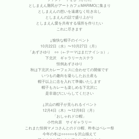
としまえん難民がアートカフェMARIMOに集まり
としまえんの想いを遠慮なく吐き出し
としまえんの話で盛り上がり
としまえん愛を共有する場所を作りたい
これに尽きます
↓愉快な帽子のイベント
10月22日（水）〜10月27日（月）
「あずさゆり ○○（←テーマはまだナイショ）」
下北沢 ギャラリーカステラ
恒例あずさゆり
秋は下北沢カレーフェスに合わせての開催です
いつもの趣向を凝らしたお土産も
帽子以上に念を入れて準備いたします
帽子もカレーも楽しめる下北沢に
是非遊びにいらしてください
.
↓沢山の帽子が見られるイベント
12月4日（木）〜12月8日（月）
「おしゃれドロ帽」
小竹向原 サイギャラリー
これまた恒例マメコさんとのドロ帽、昨冬はベレー祭
今年の冬は○○○○○○を沢山揃えて