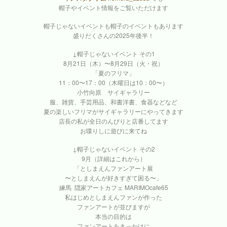
帽子やイベント情報をご覧いただけます
帽子じゃないイベントも帽子のイベントもあります
盛りだくさんの2025年後半！
↓帽子じゃないイベント その1
8月21日（木）〜8月29日（火・祝）
「夏のフリマ」
11：00〜17：00（木曜日は10：00〜）
小竹向原 サイギャラリー
服、雑貨、手芸用品、和書洋書、食器などなど
夏の楽しいフリマがサイギャラリーにやってきます
店長の私が全日のんびりと店番してます
お喋りしに遊びに来てね
↓帽子じゃないイベント その2
9月（詳細はこれから）
「としまえんファンアート展
〜としまえんが好きすぎて困る〜」
練馬 隠家アートカフェ MARIMOcafe65
私はじめとしまえんファンが作った
ファンアートが並びますが
本当の目的は
ファンアートをきっかけに