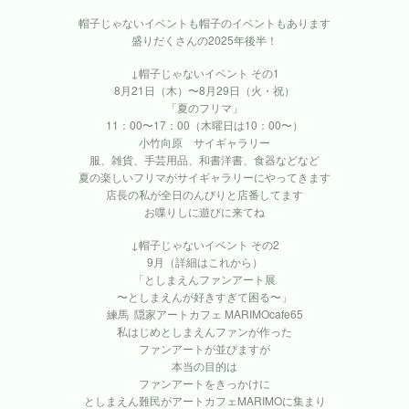
帽子じゃないイベントも帽子のイベントもあります
盛りだくさんの2025年後半！
↓帽子じゃないイベント その1
8月21日（木）〜8月29日（火・祝）
「夏のフリマ」
11：00〜17：00（木曜日は10：00〜）
小竹向原 サイギャラリー
服、雑貨、手芸用品、和書洋書、食器などなど
夏の楽しいフリマがサイギャラリーにやってきます
店長の私が全日のんびりと店番してます
お喋りしに遊びに来てね
↓帽子じゃないイベント その2
9月（詳細はこれから）
「としまえんファンアート展
〜としまえんが好きすぎて困る〜」
練馬 隠家アートカフェ MARIMOcafe65
私はじめとしまえんファンが作った
ファンアートが並びますが
本当の目的は
ファンアートをきっかけに
としまえん難民がアートカフェMARIMOに集まり