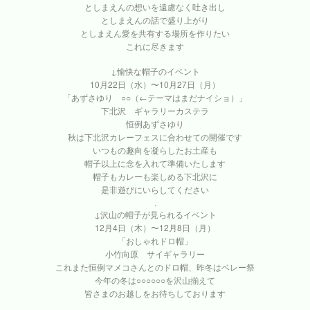
としまえんの想いを遠慮なく吐き出し
としまえんの話で盛り上がり
としまえん愛を共有する場所を作りたい
これに尽きます
↓愉快な帽子のイベント
10月22日（水）〜10月27日（月）
「あずさゆり ○○（←テーマはまだナイショ）」
下北沢 ギャラリーカステラ
恒例あずさゆり
秋は下北沢カレーフェスに合わせての開催です
いつもの趣向を凝らしたお土産も
帽子以上に念を入れて準備いたします
帽子もカレーも楽しめる下北沢に
是非遊びにいらしてください
.
↓沢山の帽子が見られるイベント
12月4日（木）〜12月8日（月）
「おしゃれドロ帽」
小竹向原 サイギャラリー
これまた恒例マメコさんとのドロ帽、昨冬はベレー祭
今年の冬は○○○○○○を沢山揃えて
皆さまのお越しをお待ちしております