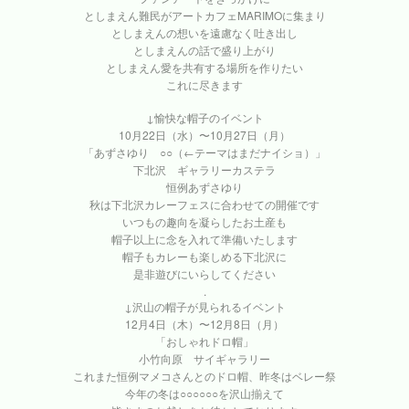
としまえん難民がアートカフェMARIMOに集まり
としまえんの想いを遠慮なく吐き出し
としまえんの話で盛り上がり
としまえん愛を共有する場所を作りたい
これに尽きます
↓愉快な帽子のイベント
10月22日（水）〜10月27日（月）
「あずさゆり ○○（←テーマはまだナイショ）」
下北沢 ギャラリーカステラ
恒例あずさゆり
秋は下北沢カレーフェスに合わせての開催です
いつもの趣向を凝らしたお土産も
帽子以上に念を入れて準備いたします
帽子もカレーも楽しめる下北沢に
是非遊びにいらしてください
.
↓沢山の帽子が見られるイベント
12月4日（木）〜12月8日（月）
「おしゃれドロ帽」
小竹向原 サイギャラリー
これまた恒例マメコさんとのドロ帽、昨冬はベレー祭
今年の冬は○○○○○○を沢山揃えて