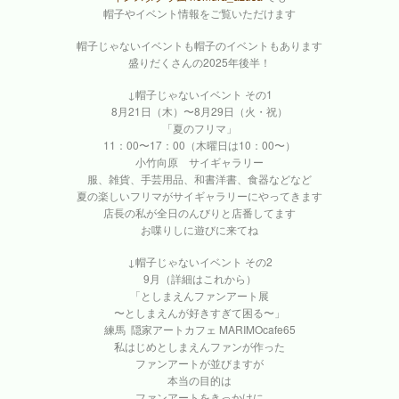
帽子やイベント情報をご覧いただけます
帽子じゃないイベントも帽子のイベントもあります
盛りだくさんの2025年後半！
↓帽子じゃないイベント その1
8月21日（木）〜8月29日（火・祝）
「夏のフリマ」
11：00〜17：00（木曜日は10：00〜）
小竹向原 サイギャラリー
服、雑貨、手芸用品、和書洋書、食器などなど
夏の楽しいフリマがサイギャラリーにやってきます
店長の私が全日のんびりと店番してます
お喋りしに遊びに来てね
↓帽子じゃないイベント その2
9月（詳細はこれから）
「としまえんファンアート展
〜としまえんが好きすぎて困る〜」
練馬 隠家アートカフェ MARIMOcafe65
私はじめとしまえんファンが作った
ファンアートが並びますが
本当の目的は
ファンアートをきっかけに